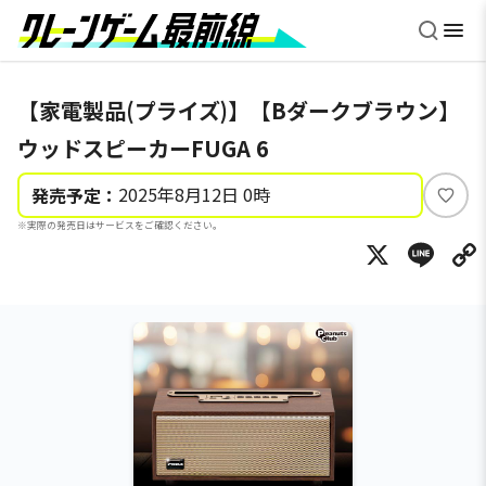
【家電製品(プライズ)】【Bダークブラウン】
ウッドスピーカーFUGA 6
2025年8月12日 0時
発売予定：
い
※実際の発売日はサービスをご確認ください。
い
X
Li
ね