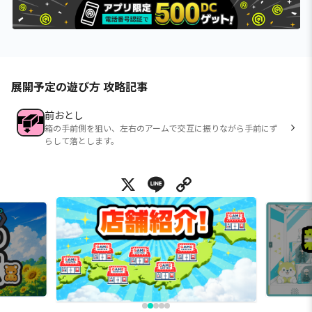
展開予定の遊び方 攻略記事
前おとし
箱の手前側を狙い、左右のアームで交互に振りながら手前にず
らして落とします。
X
Line
Copy Link