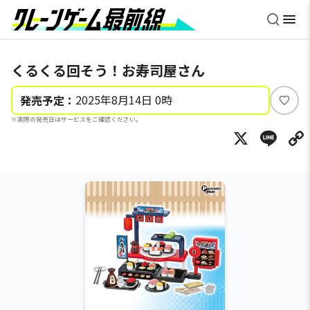
くるくる回そう！お寿司屋さん
2025年8月14日 0時
発売予定：
い
※実際の発売日はサービスをご確認ください。
い
X
Li
ね