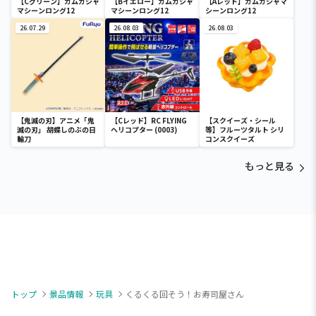
【Cグリーン】ガムガシャ
【Bイエロー】ガムガシャ
【Aレッド】ガムガシャマ
マシーンロング12
マシーンロング12
シーンロング12
26.07.29
26.08.03
26.08.03
【鬼滅の刃】アニメ「鬼
【Cレッド】RC FLYING
【スクイーズ・シール
滅の刃」 胡蝶しのぶの日
ヘリコプター (0003)
等】フルーツタルト シリ
輪刀
コンスクイーズ
もっと見る
トップ
景品情報
玩具
くるくる回そう！お寿司屋さん