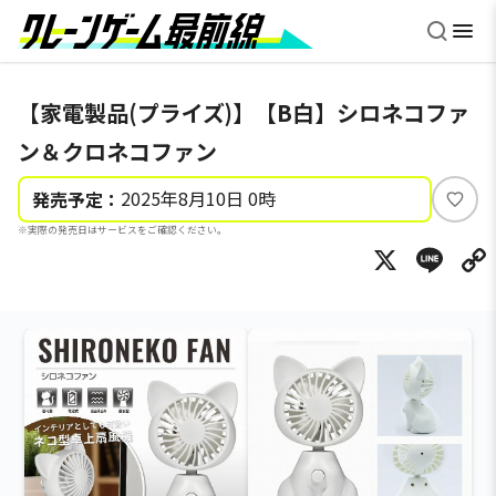
【家電製品(プライズ)】【B白】シロネコファ
ン＆クロネコファン
2025年8月10日 0時
発売予定：
い
※実際の発売日はサービスをご確認ください。
い
X
Li
ね