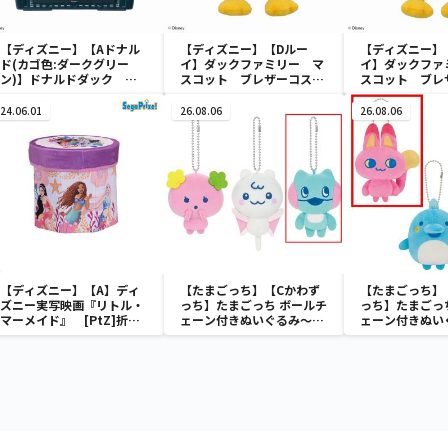
【ディズニー】【Aドナル
【ディズニー】【Dルー
【ディズニー】
ド(カゴ色:ダークグリー
イ】ダックファミリー マ
イ】ダックファ
ン)】ドナルドダック ミ
スコット ブレザーコスチ
スコット ブレ
ニメッシュカゴ
ューム
ューム
24.06.01
26.08.06
26.08.06
【ディズニー】【A】ディ
【たまごっち】【Cかわず
【たまごっち】
ズニー実写映画『リトル・
っち】たまごっち ボールチ
っち】たまごっ
マーメイド』 [PtZ]折り
ェーン付きぬいぐるみ～
ェーン付きぬい
畳みボックスチェアー
Tamagotchi Paradise～
Tamagotchi P
vol.3
vol.2-R