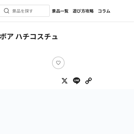
景品一覧
遊び方攻略
コラム
景品を探す
新着景品
インタビュー
カテゴリ一覧
ニュース
ボア ハチコスチュ
作品名一覧
店舗
メーカー一覧
開発
攻略
い
プライズ
い
X
Line
Copy Lin
ね
イベント
キャラ特集