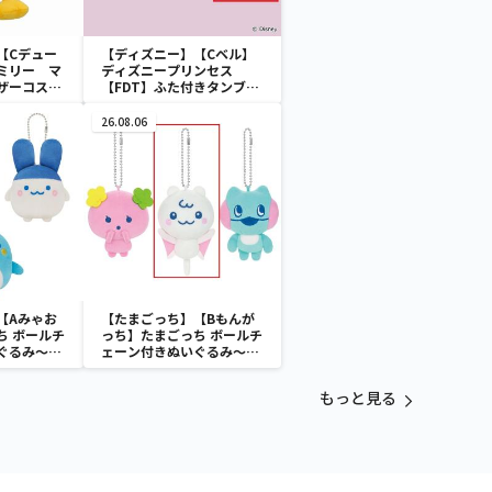
【Cデュー
【ディズニー】【Cベル】
ミリー マ
ディズニープリンセス
ザーコスチ
【FDT】ふた付きタンブラ
ー
26.08.06
【Aみゃお
【たまごっち】【Bもんが
ち ボールチ
っち】たまごっち ボールチ
ぐるみ～
ェーン付きぬいぐるみ～
aradise～
Tamagotchi Paradise～
vol.3
もっと見る