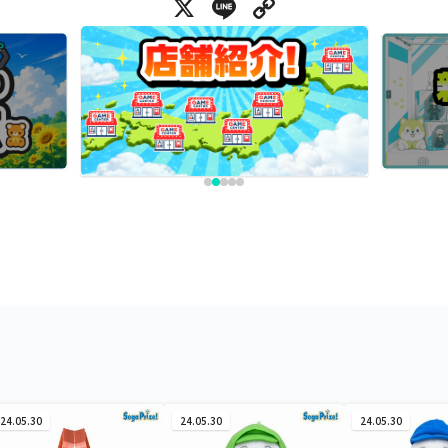
X
Line
Copy Link
24.05.30
24.05.30
24.05.30