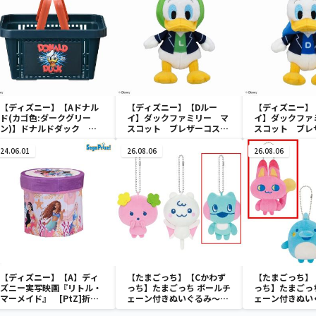
【ディズニー】【Aドナル
【ディズニー】【Dルー
【ディズニー】
ド(カゴ色:ダークグリー
イ】ダックファミリー マ
イ】ダックファ
ン)】ドナルドダック ミ
スコット ブレザーコスチ
スコット ブレ
ニメッシュカゴ
ューム
ューム
24.06.01
26.08.06
26.08.06
【ディズニー】【A】ディ
【たまごっち】【Cかわず
【たまごっち】
ズニー実写映画『リトル・
っち】たまごっち ボールチ
っち】たまごっ
マーメイド』 [PtZ]折り
ェーン付きぬいぐるみ～
ェーン付きぬい
畳みボックスチェアー
Tamagotchi Paradise～
Tamagotchi P