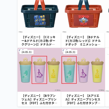
【ディズニー】【Cミッキ
【ディズニー】【Bドナル
ー&ドナルド(カゴ色:ダー
ド(カゴ色:レッド)】ドナル
クグリーン)】ドナルドダ
ドダック ミニメッシュカ
ック ミニメッシュカゴ
ゴ
24.05.31
24.05.31
【ディズニー】【Bラプン
【ディズニー】【Aアリエ
ツェル】ディズニープリン
ル】ディズニープリンセス
セス 【FDT】ふた付きタン
【FDT】ふた付きタンブラ
ブラー
ー