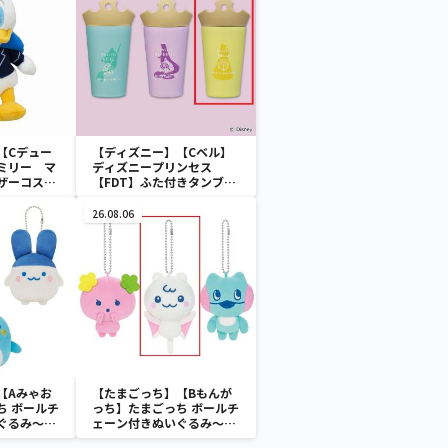
【Cデュー
【ディズニー】【Cベル】
ミリー マ
ディズニープリンセス
ザーコスチ
【FDT】ふた付きタンブラ
ー
26.08.06
【Aみゃお
【たまごっち】【Bもんが
ち ボールチ
っち】たまごっち ボールチ
ぐるみ～
ェーン付きぬいぐるみ～
aradise～
Tamagotchi Paradise～