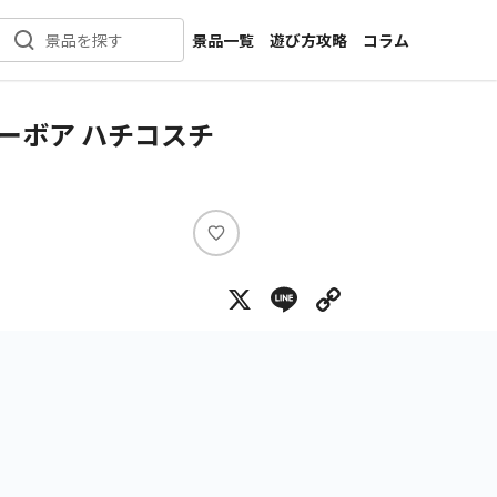
景品一覧
遊び方攻略
コラム
景品を探す
新着景品
インタビュー
カテゴリ一覧
ニュース
ーボア ハチコスチ
作品名一覧
店舗
メーカー一覧
開発
攻略
い
プライズ
い
X
Line
Copy Lin
ね
イベント
キャラ特集