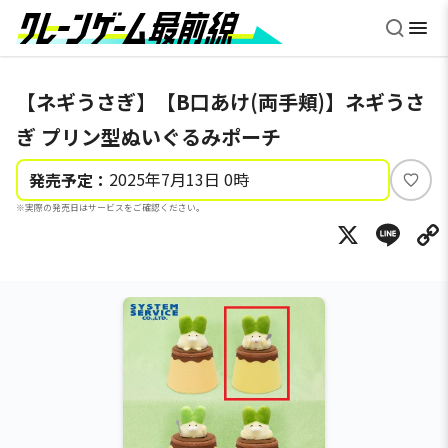
【ネギうさぎ】【B口あけ(両手頬)】ネギうさ
ぎ プリン型ぬいぐるみポーチ
2025年7月13日 0時
発売予定：
い
※実際の発売日はサービスをご確認ください。
い
X
Li
ね