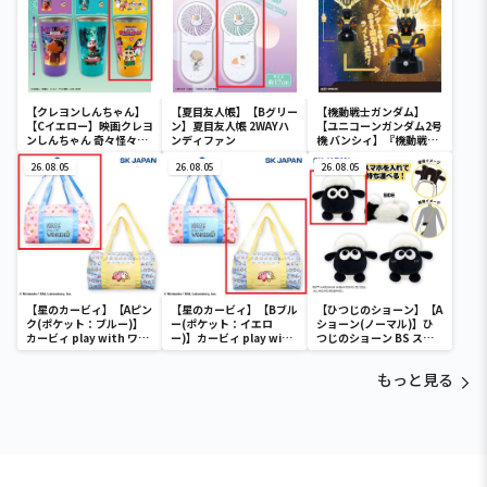
【クレヨンしんちゃん】
【夏目友人帳】【Bグリー
【機動戦士ガンダム】
【Cイエロー】映画クレヨ
ン】夏目友人帳 2WAYハ
【ユニコーンガンダム2号
ンしんちゃん 奇々怪々！
ンディファン
機 バンシィ】『機動戦士
オラの妖怪バケ～ション
ガンダムUC』 胸像センサ
フルカラータンブラー
26.08.05
26.08.05
ーライト-ユニコーンガン
26.08.05
ダム2号機 バンシィ（デ
ストロイモード）-
【星のカービィ】【Aピン
【星のカービィ】【Bブル
【ひつじのショーン】【A
ク(ポケット：ブルー)】
ー(ポケット：イエロ
ショーン(ノーマル)】ひ
カービィ play with ワド
ー)】カービィ play with
つじのショーン BS スマ
ルディ ボストンバッグ
ワドルディ ボストンバッ
ホショーンルダー
グ
もっと見る