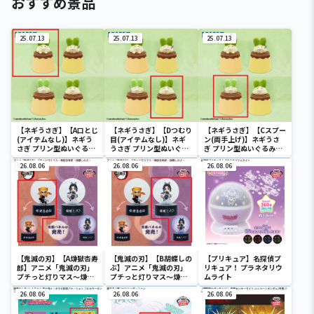
おすすめ景品
25.07.13
25.07.13
25.07.13
【ネギうさぎ】【A口とじ
【ネギうさぎ】【Dつむり
【ネギうさぎ】【Cスプー
(アイテムなし)】ネギう
目(アイテムなし)】ネギ
ン(両手上げ)】ネギうさ
さぎ プリン型ぬいぐるみ
うさぎ プリン型ぬいぐる
ぎ プリン型ぬいぐるみポ
ポーチ
みポーチ
ーチ
26.08.06
26.08.06
26.08.06
【鬼滅の刃】【A煉獄杏寿
【鬼滅の刃】【B胡蝶しの
【プリキュア】名探偵プ
郎】アニメ「鬼滅の刃」
ぶ】アニメ「鬼滅の刃」
リキュア！ プラネタリウ
プチっと灯りマス～煉獄
プチっと灯りマス～煉獄
ムライト
杏寿郎・胡蝶しのぶ～
杏寿郎・胡蝶しのぶ～
26.08.06
26.08.06
26.08.06