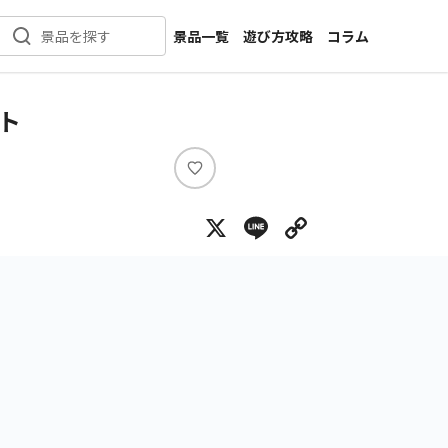
景品一覧
遊び方攻略
コラム
景品を探す
新着景品
インタビュー
カテゴリ一覧
ニュース
ト
作品名一覧
店舗
メーカー一覧
開発
い
い
攻略
X
Line
Copy Lin
ね
プライズ
イベント
キャラ特集