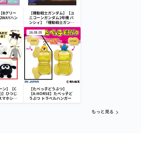
【Bグリー
【機動戦士ガンダム】【ユ
2WAYハン
ニコーンガンダム2号機 バ
ンシィ】『機動戦士ガンダ
ムUC』 胸像センサーライ
ト-ユニコーンガンダム2号
26.08.05
機 バンシィ（デストロイモ
ード）-
ーン】【C
【たべっ子どうぶつ】
)】ひつじ
【A:HORSE】たべっ子ど
 スマホショ
うぶつ トラベルハンガー
もっと見る