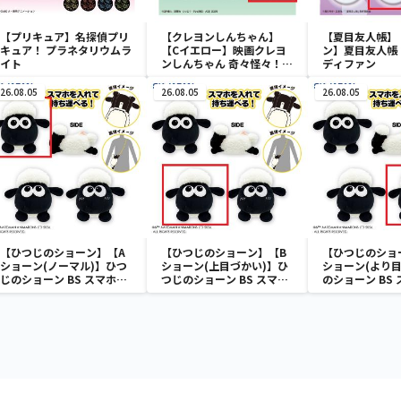
【プリキュア】名探偵プリ
【クレヨンしんちゃん】
【夏目友人帳】
キュア！ プラネタリウムラ
【Cイエロー】映画クレヨ
ン】夏目友人帳 
イト
ンしんちゃん 奇々怪々！オ
ディファン
ラの妖怪バケ～ション フル
カラータンブラー
26.08.05
26.08.05
26.08.05
【ひつじのショーン】【A
【ひつじのショーン】【B
【ひつじのショ
ショーン(ノーマル)】ひつ
ショーン(上目づかい)】ひ
ショーン(より目
じのショーン BS スマホシ
つじのショーン BS スマホ
のショーン BS
ョーンルダー
ショーンルダー
ーンルダー