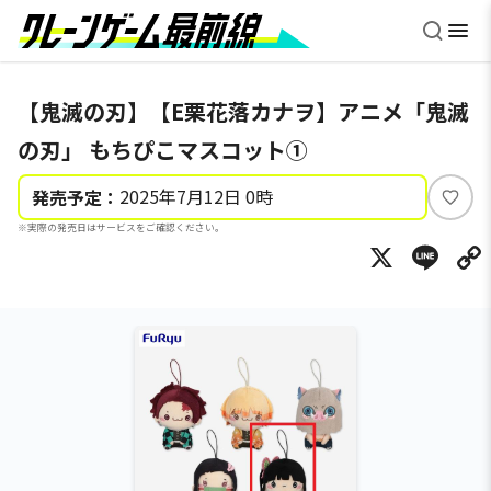
【鬼滅の刃】【E栗花落カナヲ】アニメ「鬼滅
の刃」 もちぴこマスコット①
2025年7月12日 0時
発売予定：
い
※実際の発売日はサービスをご確認ください。
い
X
Li
ね