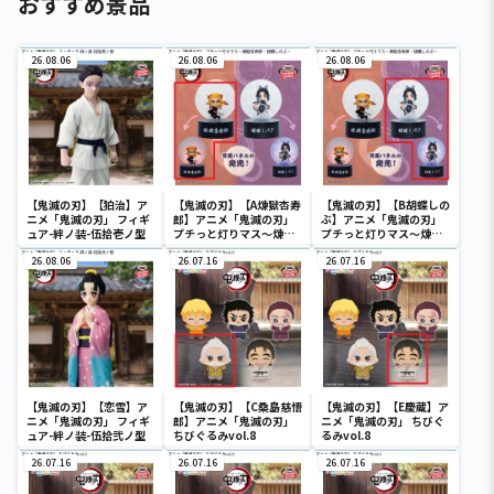
おすすめ景品
26.08.06
26.08.06
26.08.06
【鬼滅の刃】【狛治】ア
【鬼滅の刃】【A煉獄杏寿
【鬼滅の刃】【B胡蝶しの
ニメ「鬼滅の刃」 フィギ
郎】アニメ「鬼滅の刃」
ぶ】アニメ「鬼滅の刃」
ュア-絆ノ装-伍拾壱ノ型
プチっと灯りマス～煉獄
プチっと灯りマス～煉獄
杏寿郎・胡蝶しのぶ～
杏寿郎・胡蝶しのぶ～
26.08.06
26.07.16
26.07.16
【鬼滅の刃】【恋雪】ア
【鬼滅の刃】【C桑島慈悟
【鬼滅の刃】【E慶蔵】ア
ニメ「鬼滅の刃」 フィギ
郎】アニメ「鬼滅の刃」
ニメ「鬼滅の刃」 ちびぐ
ュア-絆ノ装-伍拾弐ノ型
ちびぐるみvol.8
るみvol.8
26.07.16
26.07.16
26.07.16