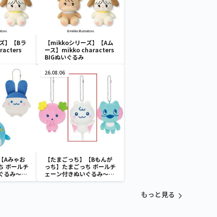
ーズ】【Bラ
【mikkoシリーズ】【Aム
racters
ース】mikko characters
BIGぬいぐるみ
26.08.06
【Aみゃお
【たまごっち】【Bもんが
ち ボールチ
っち】たまごっち ボールチ
ぐるみ～
ェーン付きぬいぐるみ～
aradise～
Tamagotchi Paradise～
vol.3
もっと見る