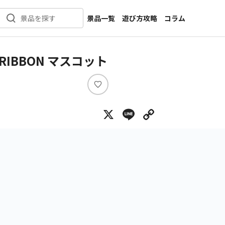
景品一覧
遊び方攻略
コラム
景品を探す
新着景品
インタビュー
カテゴリ一覧
ニュース
CK RIBBON マスコット
作品名一覧
店舗
メーカー一覧
開発
い
い
攻略
X
Line
Copy Lin
ね
プライズ
イベント
キャラ特集