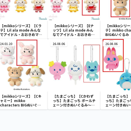
【mikkoシリーズ】【Cラ
【mikkoシリーズ】【Eナ
【mikkoシリ
テ】Lil ala mode みんな
ッツ】Lil ala mode みん
テ】mikko cha
でアイドル・おおきめマス
なでアイドル・おおきめマ
BIGぬいぐるみ
コット
スコット
24.01.20
26.08.06
26.08.06
【mikkoシリーズ】【Cキ
【たまごっち】【Cかわず
【たまごっち】
ャミー】mikko
っち】たまごっち ボールチ
っち】たまごっ
characters BIGぬいぐる
ェーン付きぬいぐるみ～
ェーン付きぬい
み
Tamagotchi Paradise～
Tamagotchi P
vol.3
vol.2-R