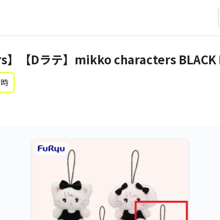
ers】【Dラテ】mikko characters BLA
0時