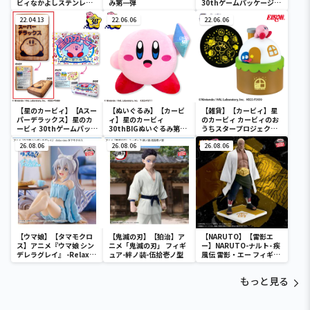
ビィなかよしステンレス
み第一弾
30thゲームパッケージク
ペアタンブラー
ッション
22.04.13
22.06.06
22.06.06
【星のカービィ】【Aスー
【ぬいぐるみ】【カービ
【雑貨】【カービィ】星
パーデラックス】星のカ
ィ】星のカービィ
のカービィ カービィのお
ービィ 30thゲームパッケ
30thBIGぬいぐるみ第二
うちスタープロジェクタ
ージクッション
弾
ー
26.08.06
26.08.06
26.08.06
【ウマ娘】【タマモクロ
【鬼滅の刃】【狛治】ア
【NARUTO】【雷影エ
ス】アニメ『ウマ娘 シン
ニメ「鬼滅の刃」 フィギ
ー】NARUTO-ナルト- 疾
デレラグレイ』 -Relax
ュア-絆ノ装-伍拾壱ノ型
風伝 雷影・エー フィギュ
time-タマモクロス
ア～五影集結…!!～
もっと見る