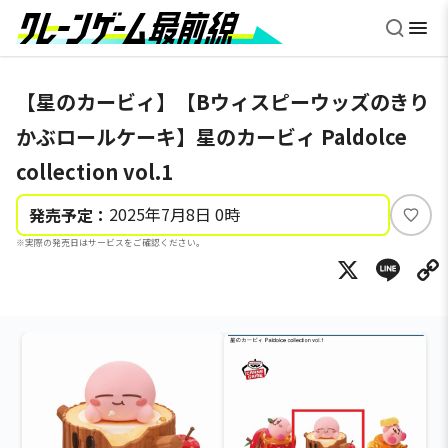
【星のカービィ】【Bウィスピーウッズのきり
かぶロールケーキ】星のカービィ Paldolce
collection vol.1
2025年7月8日 0時
発売予定：
い
※実際の発売日はサービスをご確認ください。
い
X
Li
ね