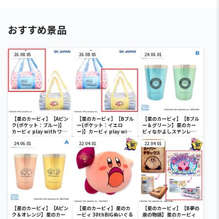
おすすめ景品
26.08.05
26.08.05
24.06.01
【星のカービィ】【Aピン
【星のカービィ】【Bブル
【星のカービィ】【Bブル
ク(ポケット：ブルー)】
ー(ポケット：イエロ
ー＆グリーン】星のカー
カービィ play with ワド
ー)】カービィ play with
ビィなかよしステンレス
ルディ ボストンバッグ
ワドルディ ボストンバッ
ペアタンブラー
24.06.01
グ
22.04.01
22.04.01
【星のカービィ】【Aピン
【星のカービィ】星のカ
【星のカービィ】【B夢の
ク＆オレンジ】星のカー
ービィ 30thBIGぬいぐる
泉の物語】星のカービィ