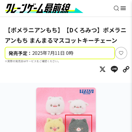
【ポメラニアンもち】【Dくろみつ】ポメラニ
アンもち まんまるマスコットキーチェーン
2025年7月11日 0時
発売予定：
い
※実際の発売日はサービスをご確認ください。
い
X
Li
ね