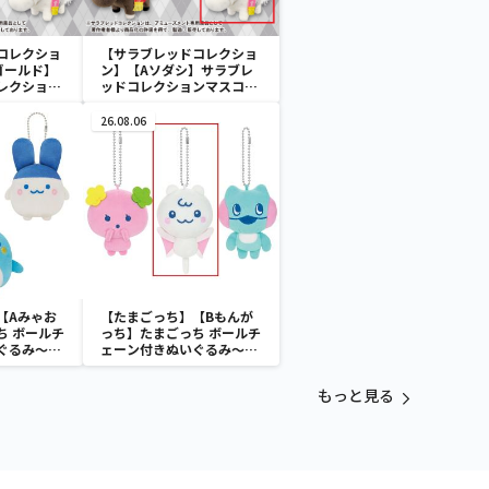
コレクショ
【サラブレッドコレクショ
ゴールド】
ン】【Aソダシ】サラブレ
レクション
ッドコレクションマスコッ
トBC3
26.08.06
【Aみゃお
【たまごっち】【Bもんが
ち ボールチ
っち】たまごっち ボールチ
ぐるみ～
ェーン付きぬいぐるみ～
aradise～
Tamagotchi Paradise～
vol.3
もっと見る