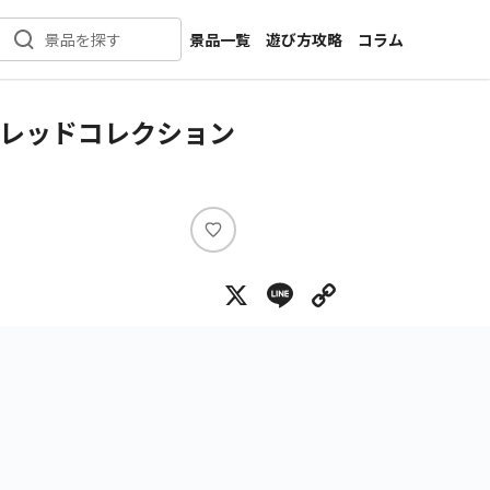
景品一覧
遊び方攻略
コラム
景品を探す
新着景品
インタビュー
カテゴリ一覧
ニュース
ブレッドコレクション
作品名一覧
店舗
メーカー一覧
開発
攻略
い
プライズ
い
X
Line
Copy Lin
ね
イベント
キャラ特集