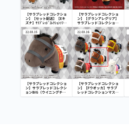
【サラブレッドコレクショ
【サラブレッドコレクショ
ン】【セット配送】【Eキ
ン】【グランアレグリア】
ズナ】ｻﾗﾌﾞﾚｯﾄﾞｺﾚｸｼｮﾝｿﾌﾋﾞ
サラブレッドコレクション
ﾏｽｺｯﾄ3
ふわふわBIG(グランアレグ
リア)
22.03.15
22.03.16
【サラブレッドコレクショ
【サラブレッドコレクショ
ン】サラブレッドコレクシ
ン】【Fウオッカ】サラブ
ョンBIG（ウイニングチケ
レッドコレクションマスコ
ット）
ットBC3