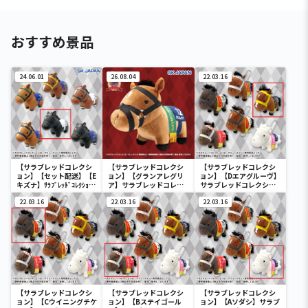
おすすめ景品
24.06.01
26.08.04
22.03.16
【サラブレッドコレクシ
【サラブレッドコレクシ
【サラブレッドコレクシ
ョン】【セット配送】【E
ョン】【グランアレグリ
ョン】【Dエアグルーヴ】
キズナ】ｻﾗﾌﾞﾚｯﾄﾞｺﾚｸｼｮﾝｿ
ア】サラブレッドコレク
サラブレッドコレクショ
ﾌﾋﾞﾏｽｺｯﾄ3
ション ふわふわBIG(グラ
ンマスコットBC3
22.03.16
ンアレグリア)
22.03.16
22.03.16
【サラブレッドコレクシ
【サラブレッドコレクシ
【サラブレッドコレクシ
ョン】【Cウイニングチケ
ョン】【Bステイゴール
ョン】【Aソダシ】サラブ