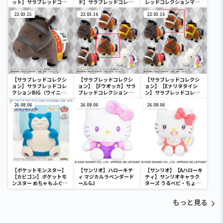
ット】サラブレッドコレ
ド】サラブレッドコレク
レッドコレクションマス
クションマスコットBC3
ションマスコットBC3
コットBC3
22.03.15
22.03.16
22.03.16
【サラブレッドコレクシ
【サラブレッドコレクシ
【サラブレッドコレクシ
ョン】サラブレッドコレ
ョン】【Fウオッカ】サラ
ョン】【Eナリタタイシ
クションBIG（ウイニン
ブレッドコレクションマ
ン】サラブレッドコレク
グチケット）
スコットBC3
ションマスコットBC3
26.08.06
26.08.06
26.08.06
【ポケットモンスター】
【サンリオ】ハローキテ
【サンリオ】【Aハローキ
【カビゴン】ポケットモ
ィ マジカルラベンダード
ティ】サンリオキャラク
ンスター めちゃもふぐっ
ールGJ
ターズ うるベビ・ちょい
と ほっこりいやされぬい
デカドール
ぐるみ～カビゴン～
もっと見る