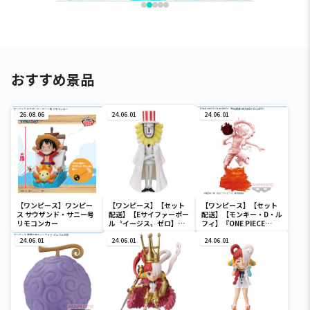
おすすめ景品
26.08.06
24.06.01
24.06.01
【ワンピース】ワンピー
【ワンピース】【セット
【ワンピース】【セット
ス サウザンド・サニー号
配送】【Eサイファーポー
配送】【モンキー・D・ル
リモコンカー
ル〝イージス〟ゼロ】ワ
フィ】『ONE PIECE
ンピース ワールドコレク
FILM RED』 戦光絶景-
24.06.01
タブルフィギュア-ワノ国
24.06.01
MONKEY.D.LUFFY-
24.06.01
鬼ヶ島編7-