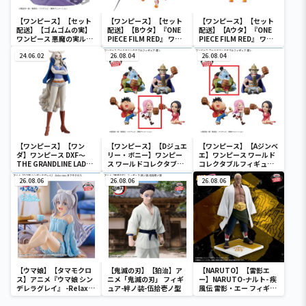
【ワンピース】【セット
【ワンピース】【セット
【ワンピース】【セット
配送】【ゴムゴムの実】
配送】【Bウタ】『ONE
配送】【Aウタ】『ONE
ワンピース 悪魔の実ルー
PIECE FILM RED』 ワー
PIECE FILM RED』 ワー
ムライト-ゴムゴムの実-
ルドコレクタブルフィギ
ルドコレクタブルフィギ
24.06.02
ュア-UTA COLLECTION-
26.08.04
ュア-UTA COLLECTION-
26.08.04
【ワンピース】【ワン
【ワンピース】【Dジュエ
【ワンピース】【Aジンベ
ダ】ワンピース DXF～
リー・ボニー】ワンピー
エ】ワンピース ワールド
THE GRANDLINE LADY
ス ワールドコレクタブル
コレクタブルフィギュア-
～ワノ国 vol.10
フィギュア-宴1-
宴1-
26.08.06
26.08.06
26.08.06
【ウマ娘】【タマモクロ
【鬼滅の刃】【狛治】ア
【NARUTO】【雷影エ
ス】アニメ『ウマ娘 シン
ニメ「鬼滅の刃」 フィギ
ー】NARUTO-ナルト- 疾
デレラグレイ』 -Relax
ュア-絆ノ装-伍拾壱ノ型
風伝 雷影・エー フィギュ
time-タマモクロス
ア～五影集結…!!～