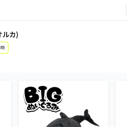
オルカ)
0時