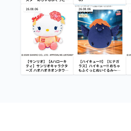
ほっこりいやされぬいぐる
み～カビゴン～
26.08.06
26.08.06
【サンリオ】【Aハローキ
【ハイキュー!!】【ヒナガ
ティ】サンリオキャラクタ
ラス】ハイキュー!! めちゃ
ーズ ハオハオネオンタウン
もふぐっとぬいぐるみ～ヒ
ドールBIGタイプ1
ナガラス～