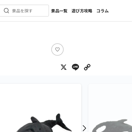
景品一覧
遊び方攻略
コラム
景品を探す
新着景品
インタビュー
カテゴリ一覧
ニュース
作品名一覧
店舗
メーカー一覧
開発
い
い
攻略
X
Line
Copy Lin
ね
プライズ
イベント
キャラ特集