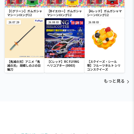
【Cグリーン】ガムガシャ
【Bイエロー】ガムガシャ
【Aレッド】ガムガシャマ
マシーンロング12
マシーンロング12
シーンロング12
26.07.29
26.08.03
26.08.03
【鬼滅の刃】アニメ「鬼
【Cレッド】RC FLYING
【スクイーズ・シール
滅の刃」 胡蝶しのぶの日
ヘリコプター (0003)
等】フルーツタルト シリ
輪刀
コンスクイーズ
もっと見る