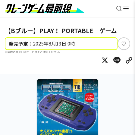
【Bブルー】PLAY！ PORTABLE ゲーム
2025年8月13日 0時
発売予定：
い
※実際の発売日はサービスをご確認ください。
い
X
Li
ね