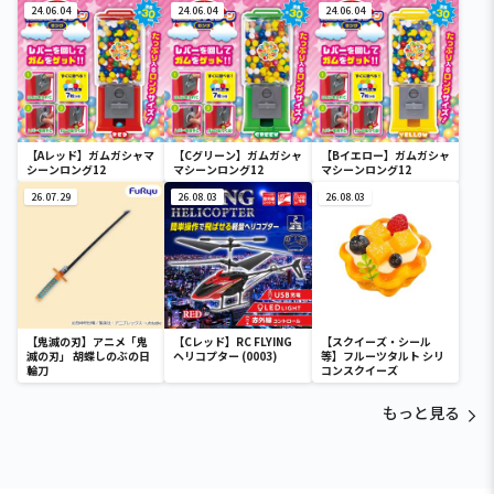
24.06.04
24.06.04
24.06.04
【Aレッド】ガムガシャマ
【Cグリーン】ガムガシャ
【Bイエロー】ガムガシャ
シーンロング12
マシーンロング12
マシーンロング12
26.07.29
26.08.03
26.08.03
【鬼滅の刃】アニメ「鬼
【Cレッド】RC FLYING
【スクイーズ・シール
滅の刃」 胡蝶しのぶの日
ヘリコプター (0003)
等】フルーツタルト シリ
輪刀
コンスクイーズ
もっと見る