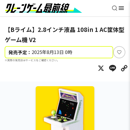
【Bライム】2.8インチ液晶 108in 1 AC筐体型
ゲーム機 V2
2025年8月13日 0時
発売予定：
い
※実際の発売日はサービスをご確認ください。
い
X
Li
ね