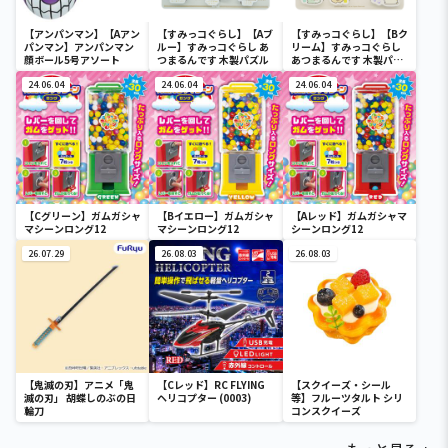
【アンパンマン】【Aアン
【すみっコぐらし】【Aブ
【すみっコぐらし】【Bク
パンマン】アンパンマン
ルー】すみっコぐらし あ
リーム】すみっコぐらし
顔ボール5号アソート
つまるんです 木製パズル
あつまるんです 木製パズ
ル
24.06.04
24.06.04
24.06.04
【Cグリーン】ガムガシャ
【Bイエロー】ガムガシャ
【Aレッド】ガムガシャマ
マシーンロング12
マシーンロング12
シーンロング12
26.07.29
26.08.03
26.08.03
【鬼滅の刃】アニメ「鬼
【Cレッド】RC FLYING
【スクイーズ・シール
滅の刃」 胡蝶しのぶの日
ヘリコプター (0003)
等】フルーツタルト シリ
輪刀
コンスクイーズ