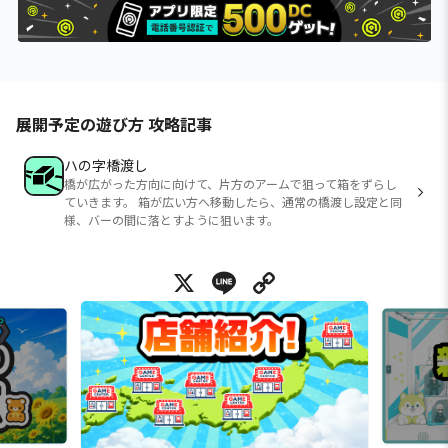
展開予定の遊び方 攻略記事
ハの字橋渡し
橋が広がった方向に向けて、片方のアームで狙って箱をずらし
ていきます。 箱が広い方へ移動したら、通常の橋渡し設定と同
様、バーの間に落とすように狙います。
X
Line
Copy Link