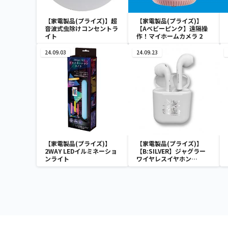
【家電製品(プライズ)】超
【家電製品(プライズ)】
音波式虫除けコンセントラ
【Aベビーピンク】遠隔操
イト
作！マイホームカメラ 2
24.09.03
24.09.23
【家電製品(プライズ)】
【家電製品(プライズ)】
2WAY LEDイルミネーショ
【B:SILVER】ジャグラー
ンライト
ワイヤレスイヤホン
2(GOLD&SILVER)