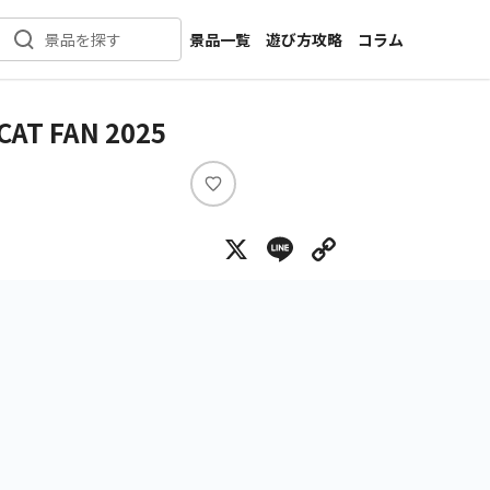
景品一覧
遊び方攻略
コラム
景品を探す
新着景品
インタビュー
カテゴリ一覧
ニュース
FAN 2025
作品名一覧
店舗
メーカー一覧
開発
い
い
攻略
X
Line
Copy Lin
ね
プライズ
イベント
キャラ特集