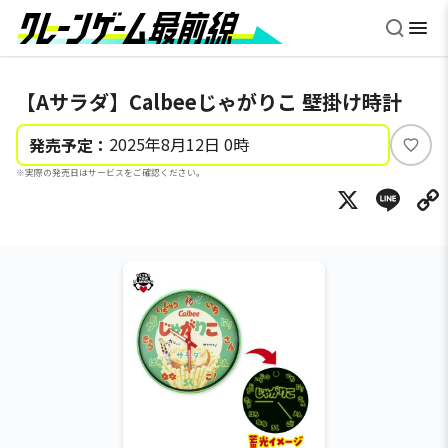
【Aサラダ】Calbeeじゃがりこ 壁掛け時計
2025年8月12日 0時
発売予定：
い
※実際の発売日はサービスをご確認ください。
い
X
Li
ね