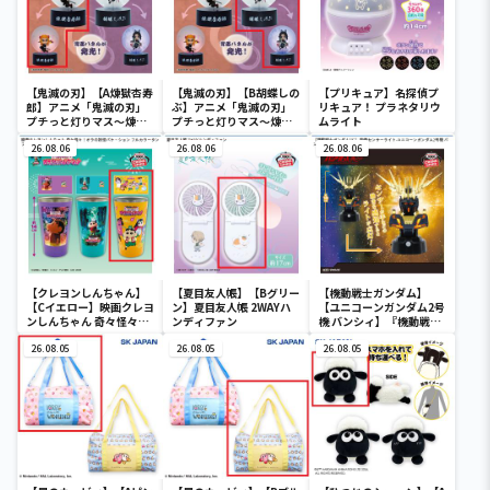
【鬼滅の刃】【A煉獄杏寿
【鬼滅の刃】【B胡蝶しの
【プリキュア】名探偵プ
郎】アニメ「鬼滅の刃」
ぶ】アニメ「鬼滅の刃」
リキュア！ プラネタリウ
プチっと灯りマス～煉獄
プチっと灯りマス～煉獄
ムライト
杏寿郎・胡蝶しのぶ～
杏寿郎・胡蝶しのぶ～
26.08.06
26.08.06
26.08.06
【クレヨンしんちゃん】
【夏目友人帳】【Bグリー
【機動戦士ガンダム】
【Cイエロー】映画クレヨ
ン】夏目友人帳 2WAYハ
【ユニコーンガンダム2号
ンしんちゃん 奇々怪々！
ンディファン
機 バンシィ】『機動戦士
オラの妖怪バケ～ション
ガンダムUC』 胸像センサ
フルカラータンブラー
26.08.05
26.08.05
ーライト-ユニコーンガン
26.08.05
ダム2号機 バンシィ（デ
ストロイモード）-