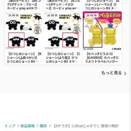
【星のカービィ】【Aピン
【星のカービィ】【Bブル
【ひつじのショーン】【A
ク(ポケット：ブルー)】
ー(ポケット：イエロ
ショーン(ノーマル)】ひ
カービィ play with ワド
ー)】カービィ play with
つじのショーン BS スマ
ルディ ボストンバッグ
ワドルディ ボストンバッ
ホショーンルダー
26.08.05
グ
26.08.05
26.08.05
【ひつじのショーン】【B
【ひつじのショーン】【C
【たべっ子どうぶつ】
ショーン(上目づかい)】
ショーン(より目)】ひつ
【A:HORSE】たべっ子ど
ひつじのショーン BS ス
じのショーン BS スマホ
うぶつ トラベルハンガー
マホショーンルダー
ショーンルダー
もっと見る
トップ
景品情報
雑貨
【Aサラダ】Calbeeじゃがりこ 壁掛け時計