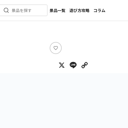
景品一覧
遊び方攻略
コラム
景品を探す
新着景品
インタビュー
カテゴリ一覧
ニュース
作品名一覧
店舗
メーカー一覧
開発
い
い
攻略
X
Line
Copy Lin
ね
プライズ
イベント
キャラ特集