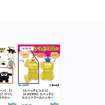
26.08.05
ーン】【C
【たべっ子どうぶつ】
)】ひつじ
【A:HORSE】たべっ子ど
 スマホショ
うぶつ トラベルハンガー
24.05.30