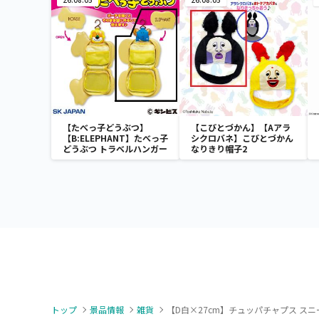
【たべっ子どうぶつ】
【こびとづかん】【Aアラ
【B:ELEPHANT】たべっ子
シクロバネ】こびとづかん
どうぶつ トラベルハンガー
なりきり帽子2
トップ
景品情報
雑貨
【D白×27cm】チュッパチャプス スニ