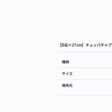
【D白×27cm】チュッパチャプス
種類
サイズ
発売元