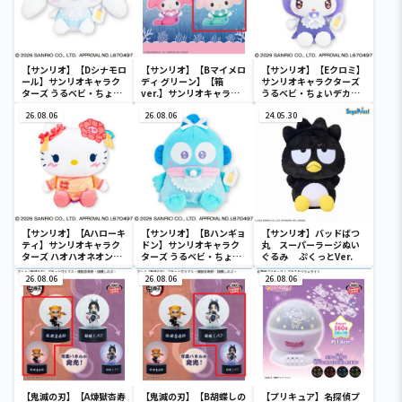
【サンリオ】【Dシナモロ
【サンリオ】【Bマイメロ
【サンリオ】【Eクロミ】
ール】サンリオキャラク
ディ グリーン】【箱
サンリオキャラクターズ
ターズ うるベビ・ちょい
ver.】サンリオキャラク
うるベビ・ちょいデカド
デカドール
ターズ おおきな
ール
26.08.06
SOFVIMATES～マイメロ
26.08.06
24.05.30
ディ マーメイドver. ～
【サンリオ】【Aハローキ
【サンリオ】【Bハンギョ
【サンリオ】バッドばつ
ティ】サンリオキャラク
ドン】サンリオキャラク
丸 スーパーラージぬい
ターズ ハオハオネオンタ
ターズ うるベビ・ちょい
ぐるみ ぷくっとVer.
ウンドールBIGタイプ1
デカドール
26.08.06
26.08.06
26.08.06
【鬼滅の刃】【A煉獄杏寿
【鬼滅の刃】【B胡蝶しの
【プリキュア】名探偵プ