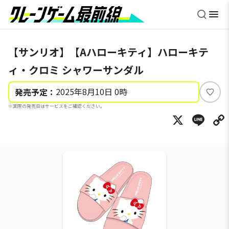
【サンリオ】【Aハローキティ】ハローキテ
ィ・クロミ シャワーサンダル
2025年8月10日 0時
発売予定：
い
※実際の発売日はサービスをご確認ください。
い
X
Li
ね