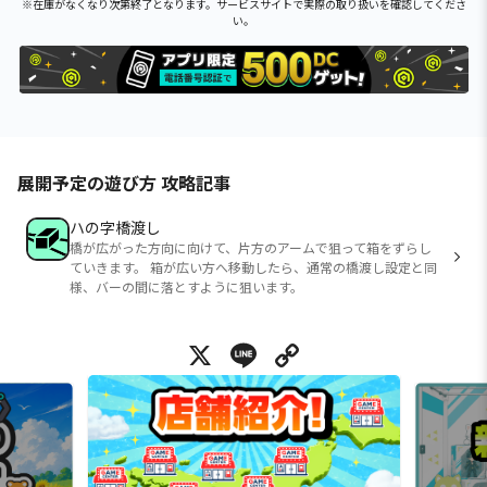
※在庫がなくなり次第終了となります。サービスサイトで実際の取り扱いを確認してくださ
い。
展開予定の遊び方 攻略記事
ハの字橋渡し
橋が広がった方向に向けて、片方のアームで狙って箱をずらし
ていきます。 箱が広い方へ移動したら、通常の橋渡し設定と同
様、バーの間に落とすように狙います。
X
Line
Copy Link