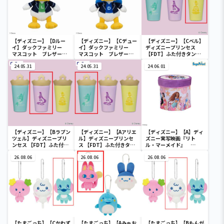
【ディズニー】【Dルー
【ディズニー】【Cデュー
【ディズニー】【Cベル】
イ】ダックファミリー
イ】ダックファミリー
ディズニープリンセス
マスコット ブレザーコ
マスコット ブレザーコ
【FDT】ふた付きタンブ
スチューム
スチューム
ラー
24.05.31
24.05.31
24.06.01
【ディズニー】【Bラプン
【ディズニー】【Aアリエ
【ディズニー】【A】ディ
ツェル】ディズニープリ
ル】ディズニープリンセ
ズニー実写映画『リト
ンセス 【FDT】ふた付き
ス 【FDT】ふた付きタン
ル・マーメイド』
タンブラー
ブラー
[PtZ]折り畳みボックス
26.08.06
26.08.06
チェアー
26.08.06
【たまごっち】【Cかわず
【たまごっち】【Aみゃお
【たまごっち】【Bもんが