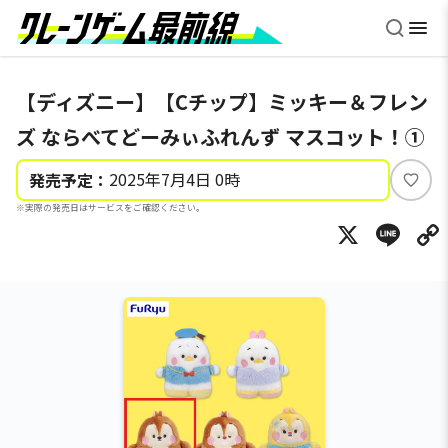
【ディズニー】【Cチップ】ミッキー＆フレン
ズ ならべてどーみぃふれんず マスコット！①
2025年7月4日 0時
発売予定：
い
※実際の発売日はサービスをご確認ください。
い
X
Li
ね