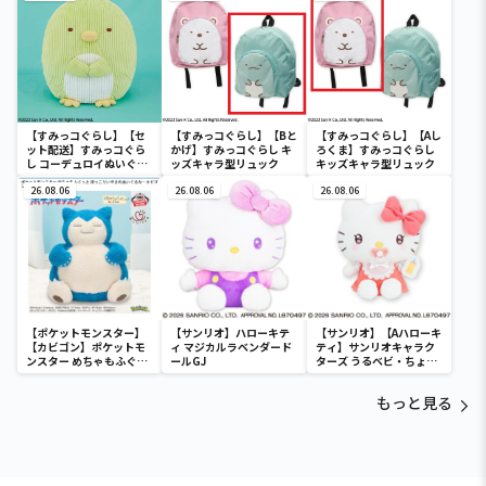
【すみっコぐらし】【セ
【すみっコぐらし】【Bと
【すみっコぐらし】【Aし
ット配送】すみっコぐら
かげ】すみっコぐらし キ
ろくま】すみっコぐらし
し コーデュロイぬいぐる
ッズキャラ型リュック
キッズキャラ型リュック
みXL プレミアム ぺんぎ
ん？
26.08.06
26.08.06
26.08.06
【ポケットモンスター】
【サンリオ】ハローキテ
【サンリオ】【Aハローキ
【カビゴン】ポケットモ
ィ マジカルラベンダード
ティ】サンリオキャラク
ンスター めちゃもふぐっ
ールGJ
ターズ うるベビ・ちょい
と ほっこりいやされぬい
デカドール
ぐるみ～カビゴン～
もっと見る