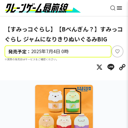
【すみっコぐらし】【Bぺんぎん？】すみっコ
ぐらし ジャムになりきりぬいぐるみBIG
2025年7月4日 0時
発売予定：
い
※実際の発売日はサービスをご確認ください。
い
X
Li
ね