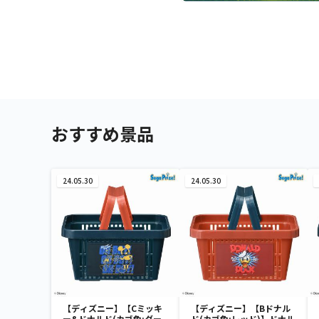
おすすめ景品
24.05.30
24.05.30
【ディズニー】【Cミッキ
【ディズニー】【Bドナル
ー&ドナルド(カゴ色:ダー
ド(カゴ色:レッド)】ドナル