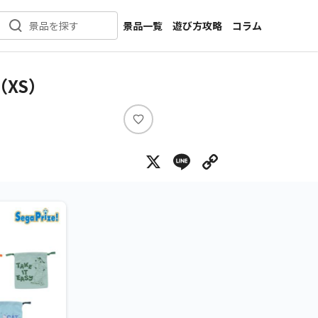
景品一覧
遊び方攻略
コラム
景品を探す
新着景品
インタビュー
カテゴリ一覧
ニュース
XS）
作品名一覧
店舗
メーカー一覧
開発
い
い
攻略
X
Line
Copy Lin
ね
プライズ
イベント
キャラ特集