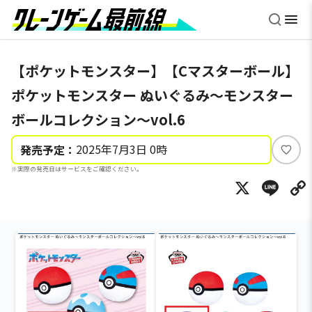
【ポケットモンスター】【Cマスターボール】
ポケットモンスター ぬいぐるみ～モンスター
ボールコレクション～vol.6
2025年7月3日 0時
発売予定：
い
※実際の発売日はサービスをご確認ください。
い
X
Li
ね