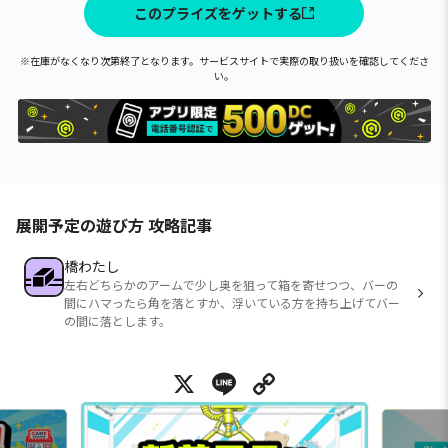
このプライズをゲットする
※在庫がなくなり次第終了となります。サービスサイトで実際の取り扱いを確認してくださ
い。
展開予定の遊び方 攻略記事
橋わたし
左右どちらかのアームで少し奥を狙って箱を寄せつつ、バーの
間にハマったら角を落とすか、浮いている方を持ち上げてバー
の間に落とします。
X
Line
Copy Link