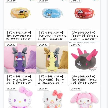
ぐるみ～カビゴン～
24.05.30
24.05.30
24.05.30
【ポケットモンスター】
【ポケットモンスター】
【ポケットモンスター】
【Dキャプテンピカチュ
【Cクワッス】ポケットモ
【Bホゲータ】ポケットモ
ウ】ポケットモンスタ
ンスター ミニスクエア
ンスター ミニスクエア
ー ミニスクエアポーチ
ポーチ
ポーチ
24.06.01
24.06.01
24.06.01
【ポケットモンスター】
【ポケットモンスター】
【ポケットモンスター】
【モルペコ（はらぺこも
【セット配送】【モルペ
【セット配送】【ナマコ
よう）】ポケットモンス
コ（まんぷくもよう）】
ブシ】ポケットモンスタ
ター めちゃもふぐっとぬ
ポケットモンスター めち
ー めちゃもふぐっとぬい
いぐるみ～モルペコ（は
26.08.06
ゃもふぐっとぬいぐるみ
26.08.06
ぐるみ～ナマコブシ～
26.08.06
らぺこもよう）～
～モルペコ（まんぷくも
よう）～