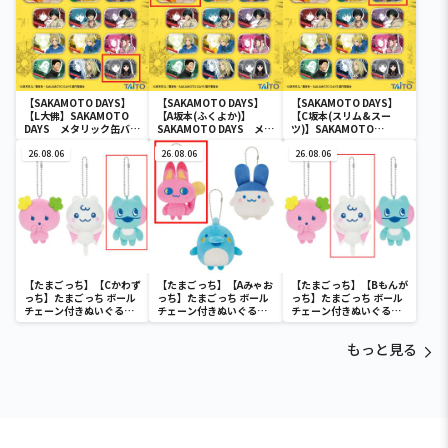
【SAKAMOTO DAYS】
【SAKAMOTO DAYS】
【SAKAMOTO DAYS】
【L大佛】SAKAMOTO
【A坂本(ふくよか)】
【C坂本(スリム&スー
DAYS メタリック缶バッ
SAKAMOTO DAYS メタ
ツ)】SAKAMOTO
ジ
リック缶バッジ
DAYS メタリック缶バッ
26.08.06
26.08.06
ジ
26.08.06
【たまごっち】【Cかわず
【たまごっち】【Aみゃお
【たまごっち】【Bもんが
っち】たまごっち ボール
っち】たまごっち ボール
っち】たまごっち ボール
チェーン付きぬいぐるみ
チェーン付きぬいぐるみ
チェーン付きぬいぐるみ
～Tamagotchi
～Tamagotchi
～Tamagotchi
Paradise～vol.3
Paradise～vol.2-R
Paradise～vol.3
もっと見る