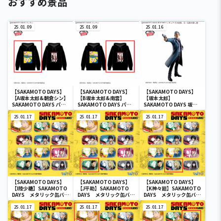
おすすめ景品
25.01.09
25.01.09
25.01.16
【SAKAMOTO DAYS】
【SAKAMOTO DAYS】
【SAKAMOTO DAYS】
【A坂本太郎&朝倉シン】
【B坂本太郎&南雲】
【坂本太郎】
SAKAMOTO DAYS パー
SAKAMOTO DAYS パー
SAKAMOTO DAYS 坂本
カー
カー
太郎フィギュア-その店
25.01.17
25.01.17
長、元・伝説の殺し屋-
25.01.17
【SAKAMOTO DAYS】
【SAKAMOTO DAYS】
【SAKAMOTO DAYS】
【I陸少糖】SAKAMOTO
【J平助】SAKAMOTO
【K神々廻】SAKAMOTO
DAYS メタリック缶バッ
DAYS メタリック缶バッ
DAYS メタリック缶バッ
ジ
ジ
ジ
25.01.17
25.01.17
25.01.17