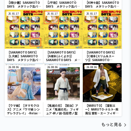
【I陸少糖】SAKAMOTO
【J平助】SAKAMOTO
【K神々廻】SAKAMOTO
DAYS メタリック缶バッ
DAYS メタリック缶バッ
DAYS メタリック缶バッ
ジ
ジ
ジ
25.01.17
25.01.17
25.01.17
【SAKAMOTO DAYS】
【SAKAMOTO DAYS】
【SAKAMOTO DAYS】
【L大佛】SAKAMOTO
【A坂本(ふくよか)】
【C坂本(スリム&スー
DAYS メタリック缶バッ
SAKAMOTO DAYS メタ
ツ)】SAKAMOTO
ジ
リック缶バッジ
DAYS メタリック缶バッ
26.08.06
26.08.06
ジ
26.08.06
【ウマ娘】【タマモクロ
【鬼滅の刃】【狛治】ア
【NARUTO】【雷影エ
ス】アニメ『ウマ娘 シン
ニメ「鬼滅の刃」 フィギ
ー】NARUTO-ナルト- 疾
デレラグレイ』 -Relax
ュア-絆ノ装-伍拾壱ノ型
風伝 雷影・エー フィギュ
time-タマモクロス
ア～五影集結…!!～
もっと見る