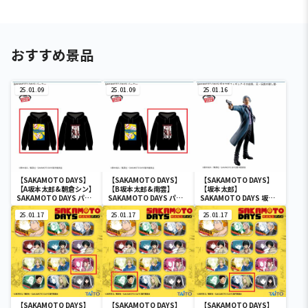
おすすめ景品
25.01.09
25.01.09
25.01.16
【SAKAMOTO DAYS】
【SAKAMOTO DAYS】
【SAKAMOTO DAYS】
【A坂本太郎&朝倉シン】
【B坂本太郎&南雲】
【坂本太郎】
SAKAMOTO DAYS パー
SAKAMOTO DAYS パー
SAKAMOTO DAYS 坂本
カー
カー
太郎フィギュア-その店
25.01.17
25.01.17
長、元・伝説の殺し屋-
25.01.17
【SAKAMOTO DAYS】
【SAKAMOTO DAYS】
【SAKAMOTO DAYS】