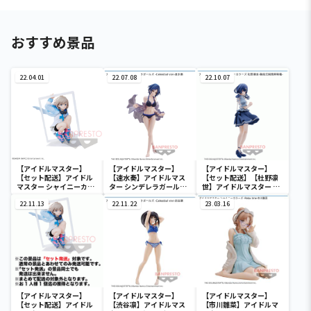
おすすめ景品
22.04.01
22.07.08
22.10.07
【アイドルマスター】
【アイドルマスター】
【アイドルマスター】
【セット配送】アイドル
【速水奏】アイドルマス
【セット配送】【杜野凛
マスター シャイニーカラ
ター シンデレラガールズ
世】アイドルマスター シ
ーズ ESPRESTO est-
-Celestial vivi-速水奏
ャイニーカラーズ 杜野凛
Windy and Motions-芹
22.11.13
22.11.22
世-階段式純情昇降機-
23.03.16
沢あさひ
【アイドルマスター】
【アイドルマスター】
【アイドルマスター】
【セット配送】アイドル
【渋谷凛】アイドルマス
【市川雛菜】アイドルマ