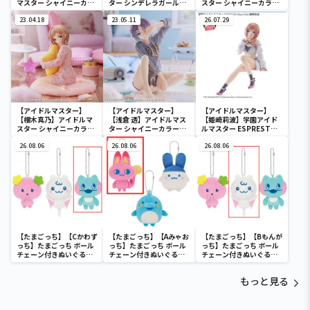
マスター シャイニーカラ
ター シンデレラガールズ
スター シャイニーカラー
ーズ ESPRESTO est-
-Celestial vivi-渋谷凛
ズ -Relax time-市川雛菜
Windy and Motions-芹
23.04.18
23.05.11
26.07.29
沢あさひ
【アイドルマスター】
【アイドルマスター】
【アイドルマスター】
【櫻木真乃】アイドルマ
【浅倉 透】アイドルマス
【姫崎莉波】学園アイド
スター シャイニーカラー
ター シャイニーカラーズ
ルマスター ESPRESTO-
ズ -Relax time-櫻木真乃
-Relax time-浅倉 透
Sheer frills-姫崎莉波
26.08.06
26.08.06
26.08.06
【たまごっち】【Cかわず
【たまごっち】【Aみゃお
【たまごっち】【Bもんが
っち】たまごっち ボール
っち】たまごっち ボール
っち】たまごっち ボール
チェーン付きぬいぐるみ
チェーン付きぬいぐるみ
チェーン付きぬいぐるみ
～Tamagotchi
～Tamagotchi
～Tamagotchi
Paradise～vol.3
Paradise～vol.2-R
Paradise～vol.3
もっと見る