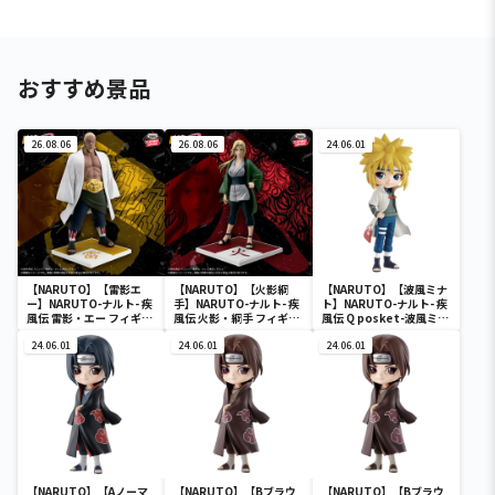
おすすめ景品
26.08.06
26.08.06
24.06.01
【NARUTO】【雷影エ
【NARUTO】【火影綱
【NARUTO】【波風ミナ
ー】NARUTO-ナルト- 疾
手】NARUTO-ナルト- 疾
ト】NARUTO-ナルト- 疾
風伝 雷影・エー フィギュ
風伝 火影・綱手 フィギュ
風伝 Q posket-波風ミナ
ア～五影集結…!!～
ア～五影集結…!!～
ト-
24.06.01
24.06.01
24.06.01
【NARUTO】【Aノーマ
【NARUTO】【Bブラウ
【NARUTO】【Bブラウ