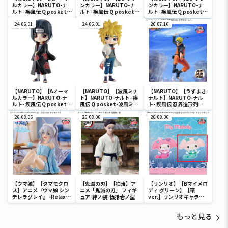
ルカラー】NARUTO-ナ
ンカラー】NARUTO-ナ
ンカラー】NARUTO-ナ
ルト- 疾風伝 Q posket-
ルト- 疾風伝 Q posket-
ルト- 疾風伝 Q posket-
うちはイタチ-
うちはイタチ-
うちはイタチ-
24.06.01
24.06.01
26.07.16
【NARUTO】【Aノーマ
【NARUTO】【波風ミナ
【NARUTO】【うずまき
ルカラー】NARUTO-ナ
ト】NARUTO-ナルト- 疾
ナルト】NARUTO-ナル
ルト- 疾風伝 Q posket-
風伝 Q posket-波風ミナ
ト- 疾風伝 忍界造形列伝-
うちはイタチ-
ト-
うずまきナルト-
26.08.06
26.08.06
26.08.06
【ウマ娘】【タマモクロ
【鬼滅の刃】【狛治】ア
【サンリオ】【Bマイメロ
ス】アニメ『ウマ娘 シン
ニメ「鬼滅の刃」 フィギ
ディ グリーン】【箱
デレラグレイ』 -Relax
ュア-絆ノ装-伍拾壱ノ型
ver.】サンリオキャラク
time-タマモクロス
ターズ おおきな
SOFVIMATES～マイメロ
もっと見る
ディ マーメイドver. ～