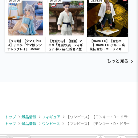
26.08.06
26.08.06
26.08.06
【ウマ娘】【タマモクロ
【鬼滅の刃】【狛治】ア
【NARUTO】【雷影エ
ス】アニメ『ウマ娘 シン
ニメ「鬼滅の刃」 フィギ
ー】NARUTO-ナルト- 疾
デレラグレイ』 -Relax
ュア-絆ノ装-伍拾壱ノ型
風伝 雷影・エー フィギュ
time-タマモクロス
ア～五影集結…!!～
もっと見る
トップ
景品情報
フィギュア
【ワンピース】【モンキー・D・ドラゴン】ワンピース DXF～THE GRANDLINE SERIES～SPECIAL MONKEY.D.DRAGON
トップ
景品情報
ワンピース
【ワンピース】【モンキー・D・ドラゴン】ワンピース DXF～THE GRANDLINE SERIES～SPECIAL MONKEY.D.DRAGON