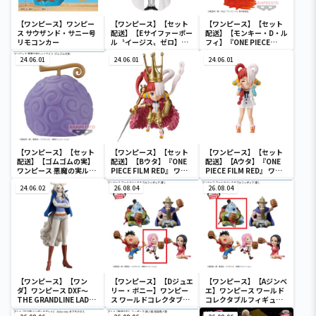
【ワンピース】ワンピー
【ワンピース】【セット
【ワンピース】【セット
ス サウザンド・サニー号
配送】【Eサイファーポー
配送】【モンキー・D・ル
リモコンカー
ル〝イージス〟ゼロ】ワ
フィ】『ONE PIECE
ンピース ワールドコレク
FILM RED』 戦光絶景-
24.06.01
タブルフィギュア-ワノ国
24.06.01
MONKEY.D.LUFFY-
24.06.01
鬼ヶ島編7-
【ワンピース】【セット
【ワンピース】【セット
【ワンピース】【セット
配送】【ゴムゴムの実】
配送】【Bウタ】『ONE
配送】【Aウタ】『ONE
ワンピース 悪魔の実ルー
PIECE FILM RED』 ワー
PIECE FILM RED』 ワー
ムライト-ゴムゴムの実-
ルドコレクタブルフィギ
ルドコレクタブルフィギ
24.06.02
ュア-UTA COLLECTION-
26.08.04
ュア-UTA COLLECTION-
26.08.04
【ワンピース】【ワン
【ワンピース】【Dジュエ
【ワンピース】【Aジンベ
ダ】ワンピース DXF～
リー・ボニー】ワンピー
エ】ワンピース ワールド
THE GRANDLINE LADY
ス ワールドコレクタブル
コレクタブルフィギュア-
～ワノ国 vol.10
フィギュア-宴1-
宴1-