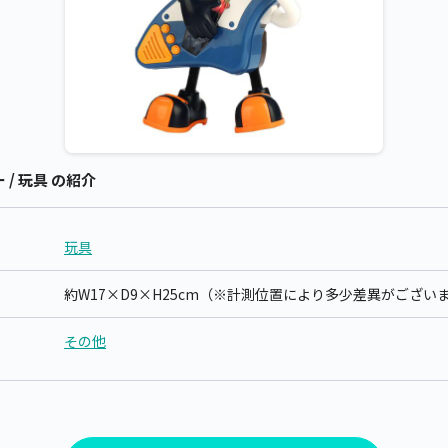
 / 玩具 の紹介
玩具
約W17×D9×H25cm（※計測位置により多少差異がござい
その他