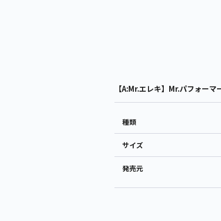
【A:Mr.エレキ】Mr.パフォーマー
種類
サイズ
発売元