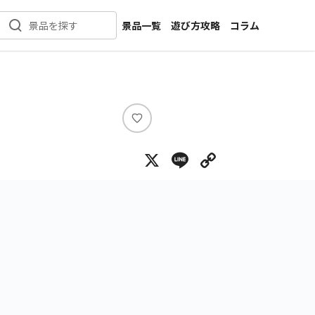
景品一覧
遊び方攻略
コラム
景品を探す
新着景品
インタビュー
カテゴリ一覧
ニュース
作品名一覧
店舗
メーカー一覧
開発
い
い
攻略
X
Line
Copy Lin
ね
プライズ
イベント
キャラ特集