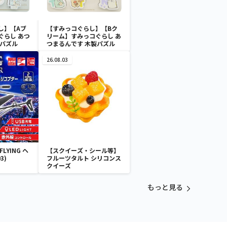
し】【Aブ
【すみっコぐらし】【Bク
ぐらし あつ
リーム】すみっコぐらし あ
製パズル
つまるんです 木製パズル
26.08.03
LYING ヘ
【スクイーズ・シール等】
3)
フルーツタルト シリコンス
クイーズ
もっと見る