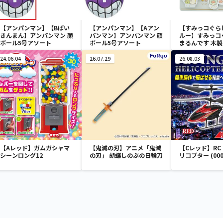
【アンパンマン】【Bばい
【アンパンマン】【Aアン
【すみっコぐら
きんまん】アンパンマン 顔
パンマン】アンパンマン 顔
ルー】すみっコ
ボール5号アソート
ボール5号アソート
まるんです 木
24.06.04
26.07.29
26.08.03
【Aレッド】ガムガシャマ
【鬼滅の刃】アニメ「鬼滅
【Cレッド】RC F
シーンロング12
の刃」 胡蝶しのぶの日輪刀
リコプター (000