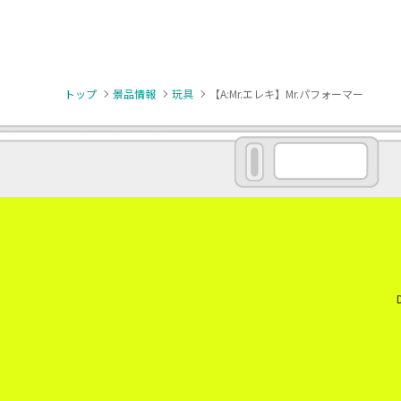
トップ
景品情報
玩具
【A:Mr.エレキ】Mr.パフォーマー