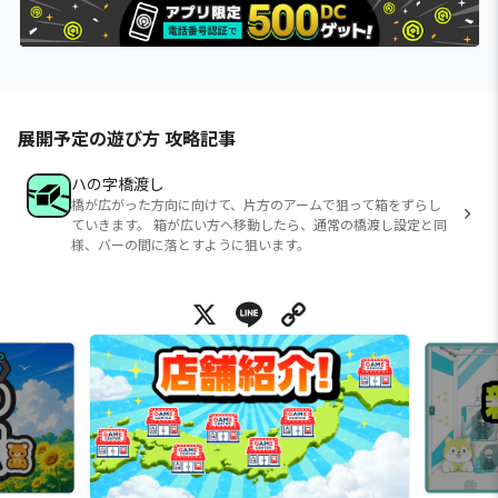
展開予定の遊び方 攻略記事
ハの字橋渡し
橋が広がった方向に向けて、片方のアームで狙って箱をずらし
ていきます。 箱が広い方へ移動したら、通常の橋渡し設定と同
様、バーの間に落とすように狙います。
X
Line
Copy Link