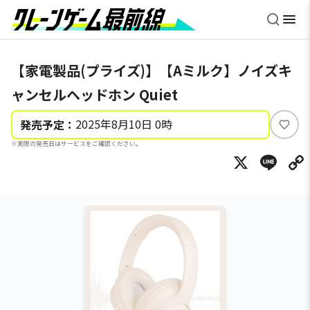
【家電製品(プライズ)】【Aミルク】ノイズキ
ャンセルヘッドホン Quiet
2025年8月10日 0時
発売予定：
い
※実際の発売日はサービスをご確認ください。
い
X
Li
ね