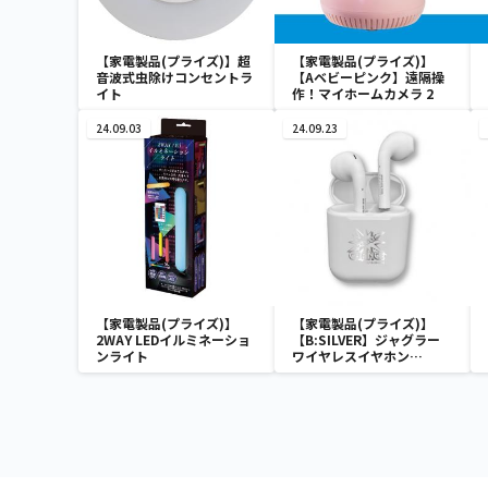
【家電製品(プライズ)】超
【家電製品(プライズ)】
音波式虫除けコンセントラ
【Aベビーピンク】遠隔操
イト
作！マイホームカメラ 2
24.09.03
24.09.23
【家電製品(プライズ)】
【家電製品(プライズ)】
2WAY LEDイルミネーショ
【B:SILVER】ジャグラー
ンライト
ワイヤレスイヤホン
2(GOLD&SILVER)