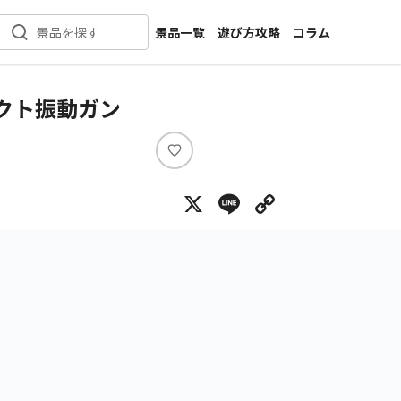
景品一覧
遊び方攻略
コラム
景品を探す
新着景品
インタビュー
カテゴリ一覧
ニュース
クト振動ガン
作品名一覧
店舗
メーカー一覧
開発
い
い
攻略
X
Line
Copy Lin
ね
プライズ
イベント
キャラ特集