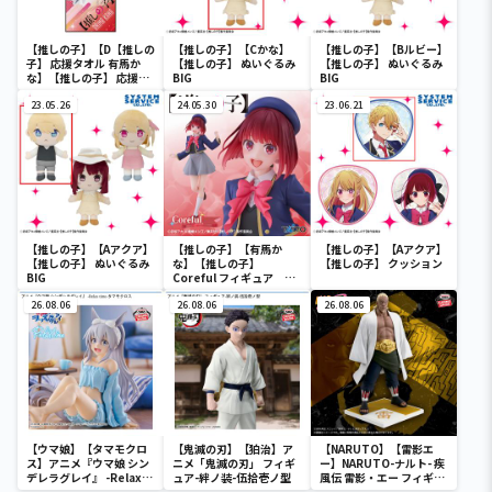
【推しの子】【D【推しの
【推しの子】【Cかな】
【推しの子】【Bルビー】
子】 応援タオル 有馬か
【推しの子】 ぬいぐるみ
【推しの子】 ぬいぐるみ
な】【推しの子】 応援タ
BIG
BIG
オル
23.05.26
24.05.30
23.06.21
【推しの子】【Aアクア】
【推しの子】【有馬か
【推しの子】【Aアクア】
【推しの子】 ぬいぐるみ
な】【推しの子】
【推しの子】 クッション
BIG
Coreful フィギュア 有
馬かな～制服ver.～
26.08.06
26.08.06
26.08.06
【ウマ娘】【タマモクロ
【鬼滅の刃】【狛治】ア
【NARUTO】【雷影エ
ス】アニメ『ウマ娘 シン
ニメ「鬼滅の刃」 フィギ
ー】NARUTO-ナルト- 疾
デレラグレイ』 -Relax
ュア-絆ノ装-伍拾壱ノ型
風伝 雷影・エー フィギュ
time-タマモクロス
ア～五影集結…!!～