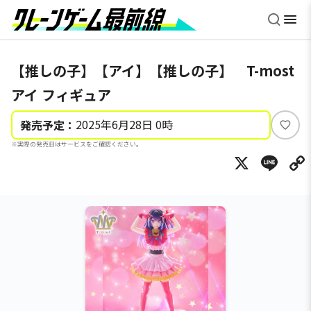
【推しの子】【アイ】【推しの子】 T-most
アイ フィギュア
2025年6月28日 0時
発売予定：
い
※実際の発売日はサービスをご確認ください。
い
X
Li
ね