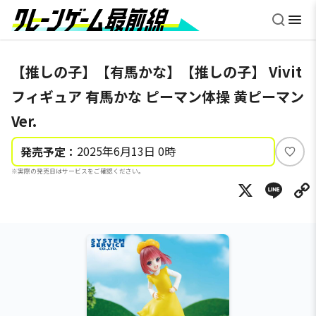
【推しの子】【有馬かな】【推しの子】 Vivit
フィギュア 有馬かな ピーマン体操 黄ピーマン
Ver.
2025年6月13日 0時
発売予定：
い
※実際の発売日はサービスをご確認ください。
い
X
Li
ね