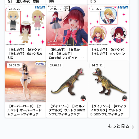
な】【推しの子】 応援タ
BIG
BIG
オル
23.05.26
24.05.30
23.06.21
【推しの子】【Aアクア】
【推しの子】【有馬か
【推しの子】【Aアクア】
【推しの子】 ぬいぐるみ
な】【推しの子】
【推しの子】 クッション
BIG
Coreful フィギュア 有
馬かな～制服ver.～
26.08.05
24.05.31
24.05.31
【オーバーロード】【ア
【ダイナソー】【Bカルノ
【ダイナソー】【Aティラ
ルベド】オーバーロード
タウルス】ウルトラBIG!!!
ノサウルス】ウルトラ
ムチュートフィギュアー
ソフビフィギュアリアル
BIG!!!ソフビフィギュアリ
アルベド・aqua ver.ー
ダイナソーvol.1
アルダイナソーvol.1
もっと見る