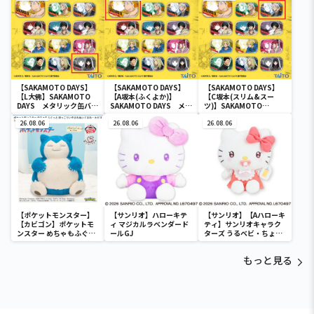
【SAKAMOTO DAYS】
【SAKAMOTO DAYS】
【SAKAMOTO DAYS】
【L大佛】SAKAMOTO
【A坂本(ふくよか)】
【C坂本(スリム&スー
DAYS メタリック缶バッ
SAKAMOTO DAYS メタ
ツ)】SAKAMOTO
ジ
リック缶バッジ
DAYS メタリック缶バッ
26.08.06
26.08.06
ジ
26.08.06
【ポケットモンスター】
【サンリオ】ハローキテ
【サンリオ】【Aハローキ
【カビゴン】ポケットモ
ィ マジカルラベンダード
ティ】サンリオキャラク
ンスター めちゃもふぐっ
ールGJ
ターズ うるベビ・ちょい
と ほっこりいやされぬい
デカドール
ぐるみ～カビゴン～
もっと見る