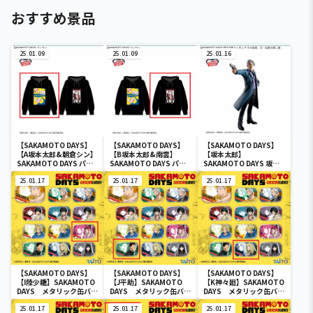
おすすめ景品
25.01.09
25.01.09
25.01.16
【SAKAMOTO DAYS】
【SAKAMOTO DAYS】
【SAKAMOTO DAYS】
【A坂本太郎&朝倉シン】
【B坂本太郎&南雲】
【坂本太郎】
SAKAMOTO DAYS パー
SAKAMOTO DAYS パー
SAKAMOTO DAYS 坂本
カー
カー
太郎フィギュア-その店
25.01.17
25.01.17
長、元・伝説の殺し屋-
25.01.17
【SAKAMOTO DAYS】
【SAKAMOTO DAYS】
【SAKAMOTO DAYS】
【I陸少糖】SAKAMOTO
【J平助】SAKAMOTO
【K神々廻】SAKAMOTO
DAYS メタリック缶バッ
DAYS メタリック缶バッ
DAYS メタリック缶バッ
ジ
ジ
ジ
25.01.17
25.01.17
25.01.17