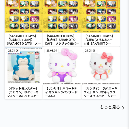
【SAKAMOTO DAYS】
【SAKAMOTO DAYS】
【SAKAMOTO DAYS】
【A坂本(ふくよか)】
【L大佛】SAKAMOTO
【C坂本(スリム&スー
SAKAMOTO DAYS メタ
DAYS メタリック缶バッ
ツ)】SAKAMOTO
リック缶バッジ
ジ
DAYS メタリック缶バッ
26.08.06
26.08.06
ジ
26.08.06
【ポケットモンスター】
【サンリオ】ハローキテ
【サンリオ】【Aハローキ
【カビゴン】ポケットモ
ィ マジカルラベンダード
ティ】サンリオキャラク
ンスター めちゃもふぐっ
ールGJ
ターズ うるベビ・ちょい
と ほっこりいやされぬい
デカドール
ぐるみ～カビゴン～
もっと見る