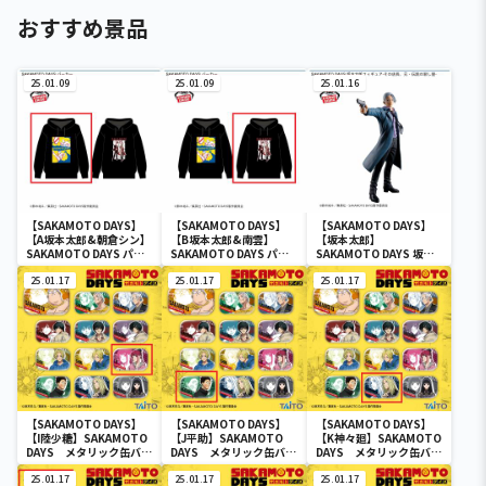
おすすめ景品
25.01.09
25.01.09
25.01.16
【SAKAMOTO DAYS】
【SAKAMOTO DAYS】
【SAKAMOTO DAYS】
【A坂本太郎&朝倉シン】
【B坂本太郎&南雲】
【坂本太郎】
SAKAMOTO DAYS パー
SAKAMOTO DAYS パー
SAKAMOTO DAYS 坂本
カー
カー
太郎フィギュア-その店
25.01.17
25.01.17
長、元・伝説の殺し屋-
25.01.17
【SAKAMOTO DAYS】
【SAKAMOTO DAYS】
【SAKAMOTO DAYS】
【I陸少糖】SAKAMOTO
【J平助】SAKAMOTO
【K神々廻】SAKAMOTO
DAYS メタリック缶バッ
DAYS メタリック缶バッ
DAYS メタリック缶バッ
ジ
ジ
ジ
25.01.17
25.01.17
25.01.17