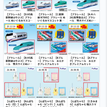
【プラレール】【D:H5系
【プラレール】【C:新幹
【プラレール】【A:キハ
新幹線はやぶさ】プラレ
線 N700S】プラレール ぬ
261系特急北斗】プラレ
ール ぬいぐるみマスコッ
いぐるみマスコット 東海
ール 特大サイズぬいぐ
ト 東海地方&北海道地方
地方&北海道地方編
るみ 北海道地方編
編
23.12.16
23.12.22
23.12.22
【プラレール】【B:H5系
【プラレール】【Bブル
【プラレール】【Aブラッ
新幹線はやぶさ】プラレ
ー】プラレール おえか
ク】プラレール おえか
ール 特大サイズぬいぐ
きプレミアムセット
きプレミアムセット
るみ 北海道地方編
26.08.05
26.08.05
26.08.05
【んぽちゃむ】【Aんぽち
【んぽちゃむ】【Bんぽち
【んぽちゃむ】【Cきみま
ゃむ（花）】んぽちゃむ
ゃむ（ピンク）】んぽち
ろ】んぽちゃむ 箱入りマ