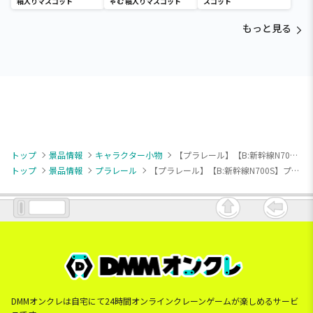
箱入りマスコット
ゃむ 箱入りマスコット
スコット
もっと見る
トップ
景品情報
キャラクター小物
【プラレール】【B:新幹線N700S】プラレール ぬいぐるみマスコット ぷち
トップ
景品情報
プラレール
【プラレール】【B:新幹線N700S】プラレール ぬいぐるみマスコット ぷち
DMMオンクレは自宅にて24時間オンラインクレーンゲームが楽しめるサービ