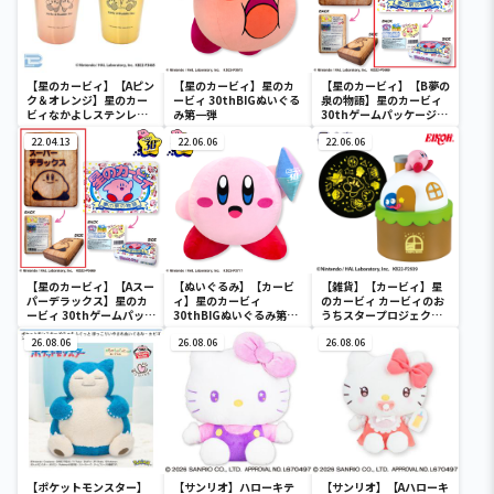
【星のカービィ】【Aピン
【星のカービィ】星のカ
【星のカービィ】【B夢の
ク＆オレンジ】星のカー
ービィ 30thBIGぬいぐる
泉の物語】星のカービィ
ビィなかよしステンレス
み第一弾
30thゲームパッケージク
ペアタンブラー
ッション
22.04.13
22.06.06
22.06.06
【星のカービィ】【Aスー
【ぬいぐるみ】【カービ
【雑貨】【カービィ】星
パーデラックス】星のカ
ィ】星のカービィ
のカービィ カービィのお
ービィ 30thゲームパッケ
30thBIGぬいぐるみ第二
うちスタープロジェクタ
ージクッション
弾
ー
26.08.06
26.08.06
26.08.06
【ポケットモンスター】
【サンリオ】ハローキテ
【サンリオ】【Aハローキ