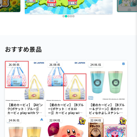
おすすめ景品
26.08.05
26.08.05
24.06.01
【星のカービィ】【Aピン
【星のカービィ】【Bブル
【星のカービィ】【Bブル
ク(ポケット：ブルー)】
ー(ポケット：イエロ
ー＆グリーン】星のカー
カービィ play with ワド
ー)】カービィ play with
ビィなかよしステンレス
ルディ ボストンバッグ
ワドルディ ボストンバッ
ペアタンブラー
24.06.01
グ
22.04.01
22.04.01