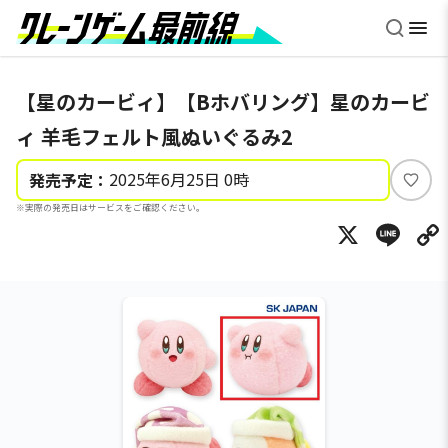
【星のカービィ】【Bホバリング】星のカービ
ィ 羊毛フェルト風ぬいぐるみ2
2025年6月25日 0時
発売予定：
い
※実際の発売日はサービスをご確認ください。
い
X
Li
ね