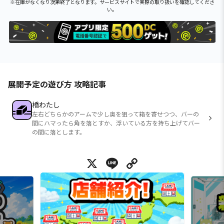
※在庫がなくなり次第終了となります。サービスサイトで実際の取り扱いを確認してくださ
い。
展開予定の遊び方 攻略記事
橋わたし
左右どちらかのアームで少し奥を狙って箱を寄せつつ、バーの
間にハマったら角を落とすか、浮いている方を持ち上げてバー
の間に落とします。
X
Line
Copy Link