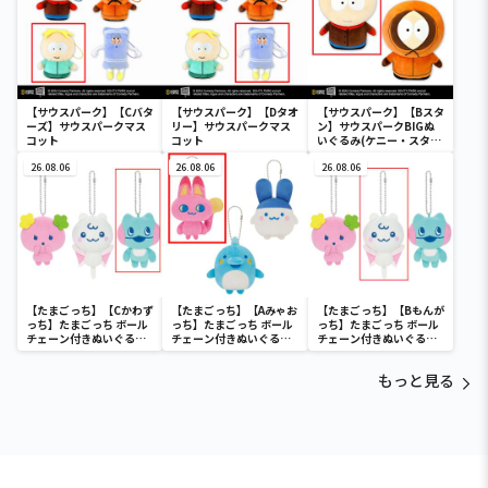
【サウスパーク】【Cバタ
【サウスパーク】【Dタオ
【サウスパーク】【Bスタ
ーズ】サウスパークマス
リー】サウスパークマス
ン】サウスパークBIGぬ
コット
コット
いぐるみ(ケニー・スタ
ン)
26.08.06
26.08.06
26.08.06
【たまごっち】【Cかわず
【たまごっち】【Aみゃお
【たまごっち】【Bもんが
っち】たまごっち ボール
っち】たまごっち ボール
っち】たまごっち ボール
チェーン付きぬいぐるみ
チェーン付きぬいぐるみ
チェーン付きぬいぐるみ
～Tamagotchi
～Tamagotchi
～Tamagotchi
Paradise～vol.3
Paradise～vol.2-R
Paradise～vol.3
もっと見る