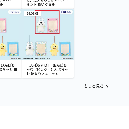
み
ミント ぬいぐるみ
26.08.05
【Aんぽち
【んぽちゃむ】【Bんぽち
ぽちゃむ 箱
ゃむ（ピンク）】んぽちゃ
む 箱入りマスコット
もっと見る