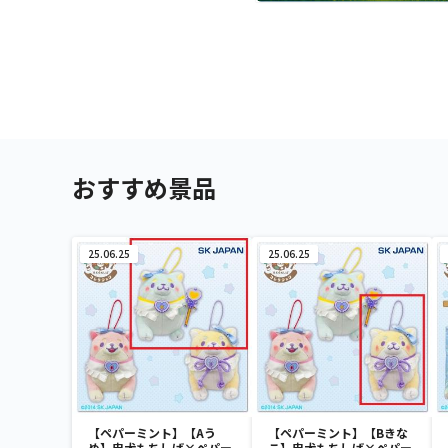
おすすめ景品
25.06.25
25.06.25
【ペパーミント】【Aう
【ペパーミント】【Bきな
め】忠犬もちしば×ペパー
こ】忠犬もちしば×ペパー