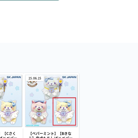
25.06.25
】【Cさく
【ペパーミント】【Bきな
ば×ペパー
こ】忠犬もちしば×ペパー