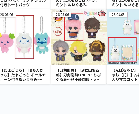
付きトートバッグ
ミント ぬいぐるみ
ミント ぬいぐる
26.08.06
26.08.06
26.08.05
【たまごっち】【Bもんが
【刀剣乱舞】【A秋田藤四
【んぽちゃむ】
っち】たまごっち ボールチ
郎】刀剣乱舞ONLINE ちび
ゃむ（花）】ん
ェーン付きぬいぐるみ～
ぐるみ～秋田藤四郎・大倶
入りマスコット
Tamagotchi Paradise～
利伽羅・へし切長谷部・獅
vol.3
子王・火車切～