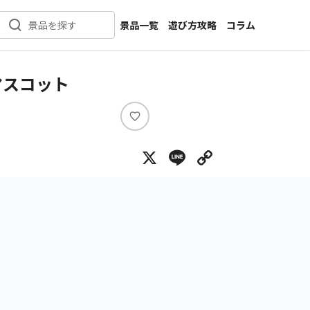
景品一覧
遊び方攻略
コラム
景品を探す
新着景品
インタビュー
カテゴリ一覧
ニュース
マスコット
作品名一覧
店舗
メーカー一覧
開発
い
い
攻略
X
Line
Copy Lin
ね
プライズ
イベント
キャラ特集