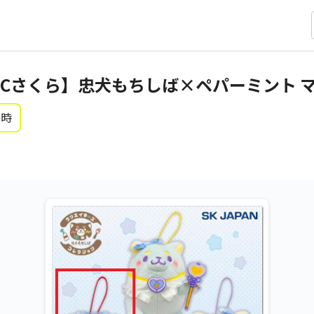
Cさくら】忠犬もちしば×ペパーミント 
0時