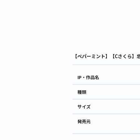
【ペパーミント】【Cさくら】忠犬
IP・作品名
種類
サイズ
発売元