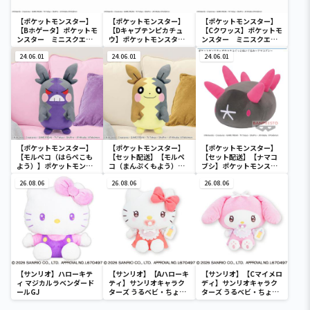
【ポケットモンスター】
【ポケットモンスター】
【ポケットモンスター】
【Bホゲータ】ポケットモ
【Dキャプテンピカチュ
【Cクワッス】ポケットモ
ンスター ミニスクエア
ウ】ポケットモンスタ
ンスター ミニスクエア
ポーチ
ー ミニスクエアポーチ
ポーチ
24.06.01
24.06.01
24.06.01
【ポケットモンスター】
【ポケットモンスター】
【ポケットモンスター】
【モルペコ（はらぺこも
【セット配送】【モルペ
【セット配送】【ナマコ
よう）】ポケットモンス
コ（まんぷくもよう）】
ブシ】ポケットモンスタ
ター めちゃもふぐっとぬ
ポケットモンスター めち
ー めちゃもふぐっとぬい
いぐるみ～モルペコ（は
26.08.06
ゃもふぐっとぬいぐるみ
26.08.06
ぐるみ～ナマコブシ～
26.08.06
らぺこもよう）～
～モルペコ（まんぷくも
よう）～
【サンリオ】ハローキテ
【サンリオ】【Aハローキ
【サンリオ】【Cマイメロ
ィ マジカルラベンダード
ティ】サンリオキャラク
ディ】サンリオキャラク
ールGJ
ターズ うるベビ・ちょい
ターズ うるベビ・ちょい
デカドール
デカドール