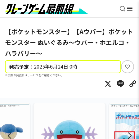
【ポケットモンスター】【Aウパー】ポケット
モンスター ぬいぐるみ～ウパー・ホエルコ・
ハラバリー～
2025年6月24日 0時
発売予定：
い
※実際の発売日はサービスをご確認ください。
い
X
Li
ね