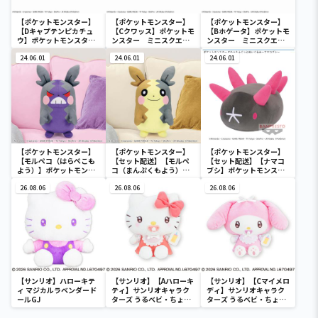
【ポケットモンスター】
【ポケットモンスター】
【ポケットモンスター】
【Dキャプテンピカチュ
【Cクワッス】ポケットモ
【Bホゲータ】ポケットモ
ウ】ポケットモンスタ
ンスター ミニスクエア
ンスター ミニスクエア
ー ミニスクエアポーチ
ポーチ
ポーチ
24.06.01
24.06.01
24.06.01
【ポケットモンスター】
【ポケットモンスター】
【ポケットモンスター】
【モルペコ（はらぺこも
【セット配送】【モルペ
【セット配送】【ナマコ
よう）】ポケットモンス
コ（まんぷくもよう）】
ブシ】ポケットモンスタ
ター めちゃもふぐっとぬ
ポケットモンスター めち
ー めちゃもふぐっとぬい
いぐるみ～モルペコ（は
26.08.06
ゃもふぐっとぬいぐるみ
26.08.06
ぐるみ～ナマコブシ～
26.08.06
らぺこもよう）～
～モルペコ（まんぷくも
よう）～
【サンリオ】ハローキテ
【サンリオ】【Aハローキ
【サンリオ】【Cマイメロ
ィ マジカルラベンダード
ティ】サンリオキャラク
ディ】サンリオキャラク
ールGJ
ターズ うるベビ・ちょい
ターズ うるベビ・ちょい
デカドール
デカドール