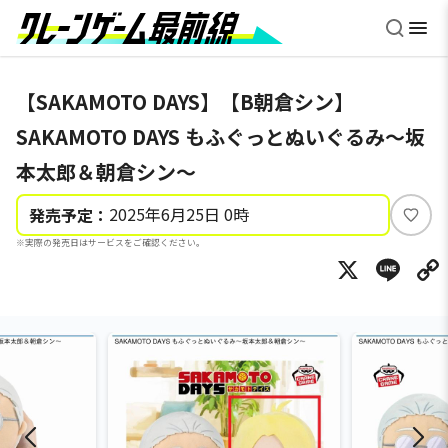
【SAKAMOTO DAYS】【B朝倉シン】
SAKAMOTO DAYS もふぐっとぬいぐるみ～坂
本太郎＆朝倉シン～
2025年6月25日 0時
発売予定：
い
※実際の発売日はサービスをご確認ください。
い
X
Li
ね