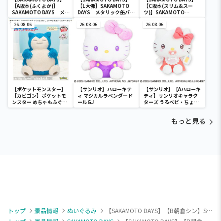
【A坂本(ふくよか)】
【L大佛】SAKAMOTO
【C坂本(スリム&スー
SAKAMOTO DAYS メタ
DAYS メタリック缶バッ
ツ)】SAKAMOTO
リック缶バッジ
ジ
DAYS メタリック缶バッ
26.08.06
26.08.06
ジ
26.08.06
【ポケットモンスター】
【サンリオ】ハローキテ
【サンリオ】【Aハローキ
【カビゴン】ポケットモ
ィ マジカルラベンダード
ティ】サンリオキャラク
ンスター めちゃもふぐっ
ールGJ
ターズ うるベビ・ちょい
と ほっこりいやされぬい
デカドール
ぐるみ～カビゴン～
もっと見る
トップ
景品情報
ぬいぐるみ
【SAKAMOTO DAYS】【B朝倉シン】SAKAMOTO DAYS もふぐっとぬいぐるみ～坂本太郎＆朝倉シン～