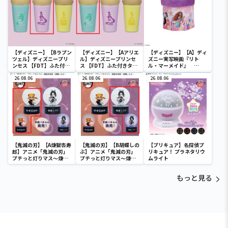
【ディズニー】【Bラプン
【ディズニー】【Aアリエ
【ディズニー】【A】ディ
ツェル】ディズニープリ
ル】ディズニープリンセ
ズニー実写映画『リト
ンセス 【FDT】ふた付き
ス 【FDT】ふた付きタン
ル・マーメイド』
タンブラー
ブラー
[PtZ]折り畳みボックス
26.08.06
26.08.06
チェアー
26.08.06
【鬼滅の刃】【A煉獄杏寿
【鬼滅の刃】【B胡蝶しの
【プリキュア】名探偵プ
郎】アニメ「鬼滅の刃」
ぶ】アニメ「鬼滅の刃」
リキュア！ プラネタリウ
プチっと灯りマス～煉獄
プチっと灯りマス～煉獄
ムライト
杏寿郎・胡蝶しのぶ～
杏寿郎・胡蝶しのぶ～
もっと見る