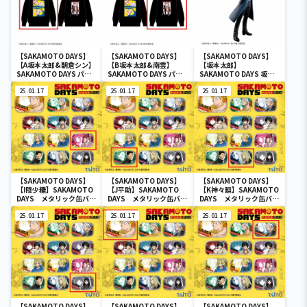
【SAKAMOTO DAYS】
【SAKAMOTO DAYS】
【SAKAMOTO DAYS】
【A坂本太郎&朝倉シン】
【B坂本太郎&南雲】
【坂本太郎】
SAKAMOTO DAYS パー
SAKAMOTO DAYS パー
SAKAMOTO DAYS 坂本
カー
カー
太郎フィギュア-その店
25.01.17
25.01.17
長、元・伝説の殺し屋-
25.01.17
【SAKAMOTO DAYS】
【SAKAMOTO DAYS】
【SAKAMOTO DAYS】
【I陸少糖】SAKAMOTO
【J平助】SAKAMOTO
【K神々廻】SAKAMOTO
DAYS メタリック缶バッ
DAYS メタリック缶バッ
DAYS メタリック缶バッ
ジ
ジ
ジ
25.01.17
25.01.17
25.01.17
【SAKAMOTO DAYS】
【SAKAMOTO DAYS】
【SAKAMOTO DAYS】