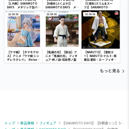
【L大佛】SAKAMOTO
【A坂本(ふくよか)】
【C坂本(スリム&スー
DAYS メタリック缶バッ
SAKAMOTO DAYS メタ
ツ)】SAKAMOTO
ジ
リック缶バッジ
DAYS メタリック缶バッ
26.08.06
26.08.06
ジ
26.08.06
【ウマ娘】【タマモクロ
【鬼滅の刃】【狛治】ア
【NARUTO】【雷影エ
ス】アニメ『ウマ娘 シン
ニメ「鬼滅の刃」 フィギ
ー】NARUTO-ナルト- 疾
デレラグレイ』 -Relax
ュア-絆ノ装-伍拾壱ノ型
風伝 雷影・エー フィギュ
time-タマモクロス
ア～五影集結…!!～
もっと見る
トップ
景品情報
フィギュア
【SAKAMOTO DAYS】【B朝倉シン】SAKAMOTO DAYS おひるねこ ミニフィギュア(EX)