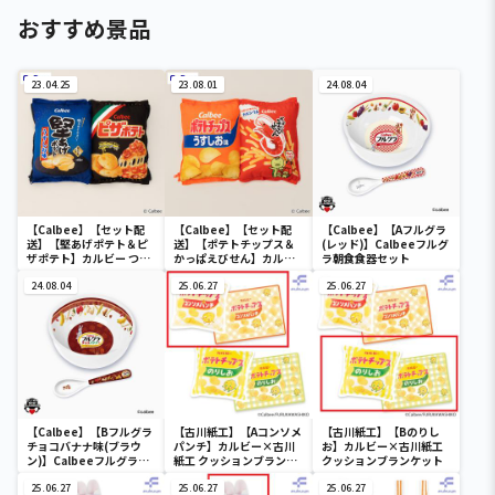
おすすめ景品
23.04.25
23.08.01
24.08.04
【Calbee】【セット配
【Calbee】【セット配
【Calbee】【Aフルグラ
送】【堅あげポテト＆ピ
送】【ポテトチップス＆
(レッド)】Calbeeフルグ
ザポテト】カルビー つな
かっぱえびせん】カルビ
ラ朝食食器セット
がる！折りたたみBIGク
ー つながる！折りたたみ
ッション～堅あげポテト
24.08.04
BIGクッション～ポテト
25.06.27
25.06.27
＆ピザポテト～
チップス＆かっぱえびせ
ん～
【Calbee】【Bフルグラ
【古川紙工】【Aコンソメ
【古川紙工】【Bのりし
チョコバナナ味(ブラウ
パンチ】カルビー×古川
お】カルビー×古川紙工
ン)】Calbeeフルグラ朝
紙工 クッションブランケ
クッションブランケット
食食器セット
ット
25.06.27
25.06.27
25.06.27