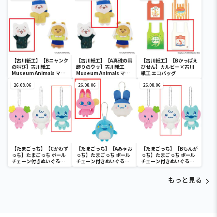
【古川紙工】【Bニャンク
【古川紙工】【A真珠の耳
【古川紙工】【Bかっぱえ
の叫び】古川紙工
飾りのウサ】古川紙工
びせん】カルビー×古川
Museum Animals マス
Museum Animals マス
紙工 エコバッグ
コットぬいぐるみ
コットぬいぐるみ
26.08.06
26.08.06
26.08.06
【たまごっち】【Cかわず
【たまごっち】【Aみゃお
【たまごっち】【Bもんが
っち】たまごっち ボール
っち】たまごっち ボール
っち】たまごっち ボール
チェーン付きぬいぐるみ
チェーン付きぬいぐるみ
チェーン付きぬいぐるみ
～Tamagotchi
～Tamagotchi
～Tamagotchi
Paradise～vol.3
Paradise～vol.2-R
Paradise～vol.3
もっと見る