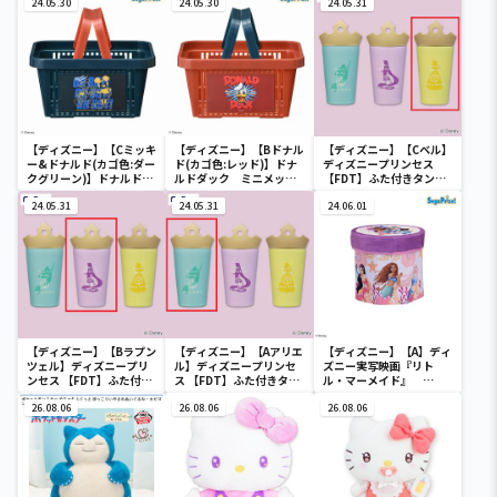
24.05.30
24.05.30
24.05.31
【ディズニー】【Cミッキ
【ディズニー】【Bドナル
【ディズニー】【Cベル】
ー&ドナルド(カゴ色:ダー
ド(カゴ色:レッド)】ドナ
ディズニープリンセス
クグリーン)】ドナルドダ
ルドダック ミニメッシ
【FDT】ふた付きタンブ
ック ミニメッシュカゴ
ュカゴ
ラー
24.05.31
24.05.31
24.06.01
【ディズニー】【Bラプン
【ディズニー】【Aアリエ
【ディズニー】【A】ディ
ツェル】ディズニープリ
ル】ディズニープリンセ
ズニー実写映画『リト
ンセス 【FDT】ふた付き
ス 【FDT】ふた付きタン
ル・マーメイド』
タンブラー
ブラー
[PtZ]折り畳みボックス
26.08.06
26.08.06
チェアー
26.08.06