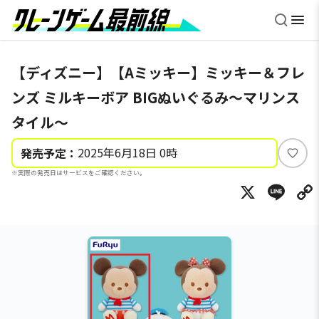
【ディズニー】【Aミッキー】ミッキー＆フレ
ンズ ミルキーボア BIGぬいぐるみ～マリンス
タイル～
2025年6月18日 0時
発売予定：
い
※実際の発売日はサービスをご確認ください。
い
X
Li
ね