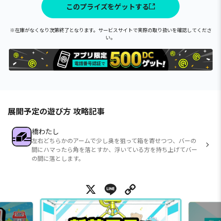
このプライズをゲットする
※在庫がなくなり次第終了となります。サービスサイトで実際の取り扱いを確認してくださ
い。
展開予定の遊び方 攻略記事
橋わたし
左右どちらかのアームで少し奥を狙って箱を寄せつつ、バーの
間にハマったら角を落とすか、浮いている方を持ち上げてバー
の間に落とします。
X
Line
Copy Link