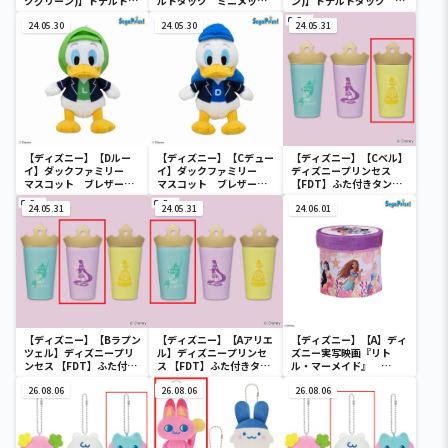
クグリーン)】ドナルドダ
ルドダック ミニメッシ
ン)】ドナルドダック ミ
ック ミニメッシュカゴ
ュカゴ
ニメッシュカゴ
24.05.30
24.05.30
24.05.31
【ディズニー】【Dルー
【ディズニー】【Cデュー
【ディズニー】【Cベル】
イ】ダックファミリー
イ】ダックファミリー
ディズニープリンセス
マスコット ブレザーコ
マスコット ブレザーコ
【FDT】ふた付きタンブ
スチューム
スチューム
ラー
24.05.31
24.05.31
24.06.01
【ディズニー】【Bラプン
【ディズニー】【Aアリエ
【ディズニー】【A】ディ
ツェル】ディズニープリ
ル】ディズニープリンセ
ズニー実写映画『リト
ンセス 【FDT】ふた付き
ス 【FDT】ふた付きタン
ル・マーメイド』
タンブラー
ブラー
[PtZ]折り畳みボックス
26.08.06
26.08.06
チェアー
26.08.06